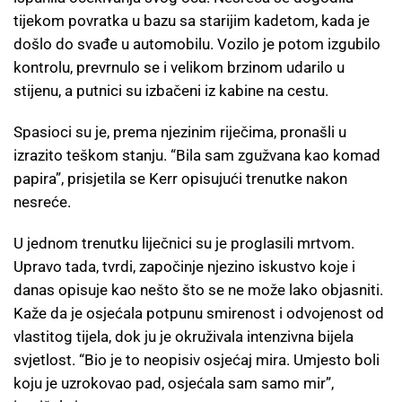
tijekom povratka u bazu sa starijim kadetom, kada je
došlo do svađe u automobilu. Vozilo je potom izgubilo
kontrolu, prevrnulo se i velikom brzinom udarilo u
stijenu, a putnici su izbačeni iz kabine na cestu.
Spasioci su je, prema njezinim riječima, pronašli u
izrazito teškom stanju. “Bila sam zgužvana kao komad
papira”, prisjetila se Kerr opisujući trenutke nakon
nesreće.
U jednom trenutku liječnici su je proglasili mrtvom.
Upravo tada, tvrdi, započinje njezino iskustvo koje i
danas opisuje kao nešto što se ne može lako objasniti.
Kaže da je osjećala potpunu smirenost i odvojenost od
vlastitog tijela, dok ju je okruživala intenzivna bijela
svjetlost. “Bio je to neopisiv osjećaj mira. Umjesto boli
koju je uzrokovao pad, osjećala sam samo mir”,