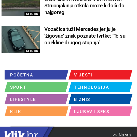
Stručnjakinja otkrila može li doći do
najgoreg
KLIK.HR
Vozačica tuži Mercedes jer ju je
'žigosao' znak poznate tvrtke: 'To su
opekline drugog stupnja'
KLIK.HR
POČETNA
VIJESTI
SPORT
TEHNOLOGIJA
LIFESTYLE
BIZNIS
KLIK
LJUBAV I SEKS
Na vrh