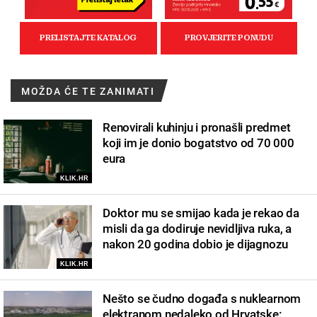
MOŽDA ĆE TE ZANIMATI
Renovirali kuhinju i pronašli predmet
koji im je donio bogatstvo od 70 000
eura
KLIK.HR
Doktor mu se smijao kada je rekao da
misli da ga dodiruje nevidljiva ruka, a
nakon 20 godina dobio je dijagnozu
KLIK.HR
Nešto se čudno događa s nuklearnom
elektranom nedaleko od Hrvatske: