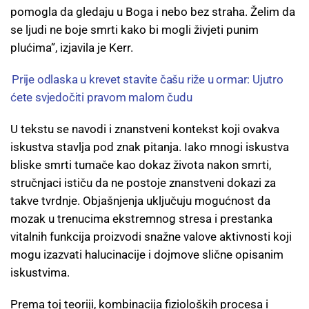
pomogla da gledaju u Boga i nebo bez straha. Želim da
se ljudi ne boje smrti kako bi mogli živjeti punim
plućima”, izjavila je Kerr.
Prije odlaska u krevet stavite čašu riže u ormar: Ujutro
ćete svjedočiti pravom malom čudu
U tekstu se navodi i znanstveni kontekst koji ovakva
iskustva stavlja pod znak pitanja. Iako mnogi iskustva
bliske smrti tumače kao dokaz života nakon smrti,
stručnjaci ističu da ne postoje znanstveni dokazi za
takve tvrdnje. Objašnjenja uključuju mogućnost da
mozak u trenucima ekstremnog stresa i prestanka
vitalnih funkcija proizvodi snažne valove aktivnosti koji
mogu izazvati halucinacije i dojmove slične opisanim
iskustvima.
Prema toj teoriji, kombinacija fizioloških procesa i