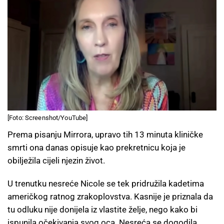
[Foto: Screenshot/YouTube]
Prema pisanju Mirrora, upravo tih 13 minuta kliničke
smrti ona danas opisuje kao prekretnicu koja je
obilježila cijeli njezin život.
U trenutku nesreće Nicole se tek pridružila kadetima
američkog ratnog zrakoplovstva. Kasnije je priznala da
tu odluku nije donijela iz vlastite želje, nego kako bi
ispunila očekivanja svog oca. Nesreća se dogodila