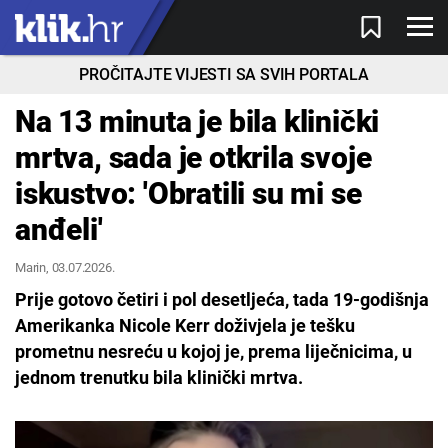
PROČITAJTE VIJESTI SA SVIH PORTALA
Na 13 minuta je bila klinički
mrtva, sada je otkrila svoje
iskustvo: 'Obratili su mi se
anđeli'
Marin
, 03.07.2026.
Prije gotovo četiri i pol desetljeća, tada 19-godišnja
Amerikanka Nicole Kerr doživjela je tešku
prometnu nesreću u kojoj je, prema liječnicima, u
jednom trenutku bila klinički mrtva.