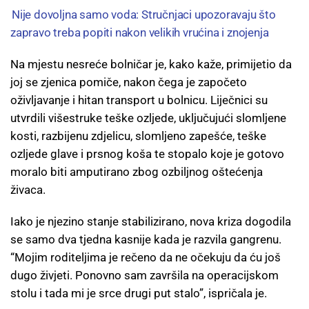
Nije dovoljna samo voda: Stručnjaci upozoravaju što
zapravo treba popiti nakon velikih vrućina i znojenja
Na mjestu nesreće bolničar je, kako kaže, primijetio da
joj se zjenica pomiče, nakon čega je započeto
oživljavanje i hitan transport u bolnicu. Liječnici su
utvrdili višestruke teške ozljede, uključujući slomljene
kosti, razbijenu zdjelicu, slomljeno zapešće, teške
ozljede glave i prsnog koša te stopalo koje je gotovo
moralo biti amputirano zbog ozbiljnog oštećenja
živaca.
Iako je njezino stanje stabilizirano, nova kriza dogodila
se samo dva tjedna kasnije kada je razvila gangrenu.
“Mojim roditeljima je rečeno da ne očekuju da ću još
dugo živjeti. Ponovno sam završila na operacijskom
stolu i tada mi je srce drugi put stalo”, ispričala je.