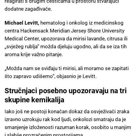
reagirati s drugim česticama u prostoru stvarajući
dodatne zagađivače.
Michael Levitt,
hematolog i onkolog iz medicinskog
centra Hackensack Meridian Jersey Shore University
Medical Center, upozorava da mirisi lavande, citrusa ili
„svježeg rublja“ možda djeluju ugodno, ali da se iza tih
aroma krije važno pitanje.
„Možda nam se sviđaju ti mirisi, ali moramo se zapitati
što zapravo udišemo“, objasnio je Levitt.
Stručnjaci posebno upozoravaju na tri
skupine kemikalija
Iako još ne postoji konačan dokaz da osvježivači zraka
izravno uzrokuju rak kod ljudi, onkolozi smatraju da je
smanjenje izloženosti razuman korak, osobito u manjim
i slabije prozračenim prostorijama.