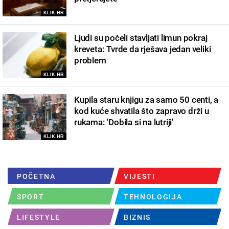
KLIK.HR
Ljudi su počeli stavljati limun pokraj
kreveta: Tvrde da rješava jedan veliki
problem
KLIK.HR
Kupila staru knjigu za samo 50 centi, a
kod kuće shvatila što zapravo drži u
rukama: 'Dobila si na lutriji'
KLIK.HR
POČETNA
VIJESTI
SPORT
TEHNOLOGIJA
LIFESTYLE
BIZNIS