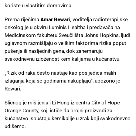
koriste u vlastitim domovima.
Prema riječima
Amar Rewari,
voditelja radioterapijske
onkologije u okviru Luminis Healtha i predavača na
Medicinskom fakultetu Sveučilišta Johns Hopkins, ljudi
uglavnom razmišljaju o velikim faktorima rizika poput
pušenja ili nasljednih gena, dok zanemaruju
svakodnevnu izloženost kemikalijama u kućanstvu.
„Rizik od raka često nastaje kao posljedica malih
izlaganja koja se godinama nakupljaju“, upozorio je
Rewari.
Sličnog je mišljenja i Li Hong iz centra City of Hope
Orange County, koji ističe da brojni proizvodi za
kućanstvo ispuštaju kemikalije u zrak koji svakodnevno
udišemo.