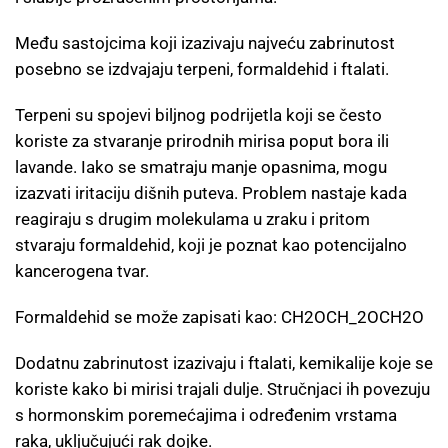
Među sastojcima koji izazivaju najveću zabrinutost
posebno se izdvajaju terpeni, formaldehid i ftalati.
Terpeni su spojevi biljnog podrijetla koji se često
koriste za stvaranje prirodnih mirisa poput bora ili
lavande. Iako se smatraju manje opasnima, mogu
izazvati iritaciju dišnih puteva. Problem nastaje kada
reagiraju s drugim molekulama u zraku i pritom
stvaraju formaldehid, koji je poznat kao potencijalno
kancerogena tvar.
Formaldehid se može zapisati kao: CH2OCH_2OCH2​O
Dodatnu zabrinutost izazivaju i ftalati, kemikalije koje se
koriste kako bi mirisi trajali dulje. Stručnjaci ih povezuju
s hormonskim poremećajima i određenim vrstama
raka, uključujući rak dojke.