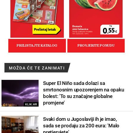
MOŽDA ĆE TE ZANIMATI
Super El Niño sada dolazi sa
smrtonosnim upozorenjem na opaku
bolest: 'To su značajne globalne
promjene'
KLIK.HR
Svaki dom u Jugoslaviji ih je imao,
sada se prodaju za 200 eura: 'Malo
pretjerujete'