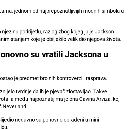
jokicama, jednom od najprepoznatljivijih modnih simbola u
 njezinu podrijetlu, razlog zbog kojeg ju je Jackson
im stanjem koje je obilježilo velik dio njegova života.
ponovno su vratili Jacksona u
stao je predmet brojnih kontroverzi i rasprava.
nijelo tvrdnje da ih je pjevač zlostavljao. Takve
vota, a među najpoznatijima je ona Gavina Arviza, koji
č Neverland.
uslijedio nedavno su ponovno obrađeni u mini
ixu.