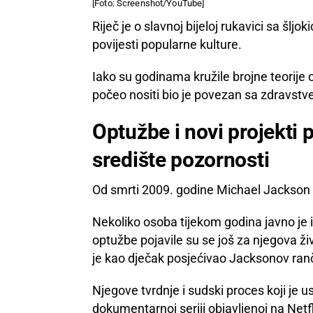
[Foto: Screenshot/YouTube]
Riječ je o slavnoj bijeloj rukavici sa šl
povijesti popularne kulture.
Iako su godinama kružile brojne teorije o
počeo nositi bio je povezan sa zdravstven
Optužbe i novi projekti 
središte pozornosti
Od smrti 2009. godine Michael Jackson o
Nekoliko osoba tijekom godina javno je iz
optužbe pojavile su se još za njegova ži
je kao dječak posjećivao Jacksonov ran
Njegove tvrdnje i sudski proces koji je 
dokumentarnoj seriji objavljenoj na Netfl