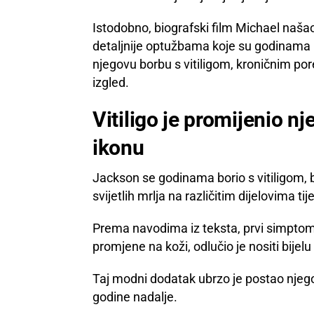
Istodobno, biografski film Michael našao 
detaljnije optužbama koje su godinama pr
njegovu borbu s vitiligom, kroničnim po
izgled.
Vitiligo je promijenio nj
ikonu
Jackson se godinama borio s vitiligom, 
svijetlih mrlja na različitim dijelovima tije
Prema navodima iz teksta, prvi simptomi 
promjene na koži, odlučio je nositi bije
Taj modni dodatak ubrzo je postao njego
godine nadalje.