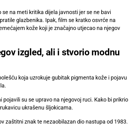
se na meti kritika dijela javnosti jer se ne bavi
atile glazbenika. Ipak, film se kratko osvrće na
remećajem kože koji je značajno utjecao na njegov
egov izgled, ali i stvorio modnu
bolešću koja uzrokuje gubitak pigmenta kože i pojavu
la.
pojavili su se upravo na njegovoj ruci. Kako bi prikrio
lu rukavicu ukrašenu šljokicama.
v zaštitni znak te nezaobilazan dio nastupa od 1983.