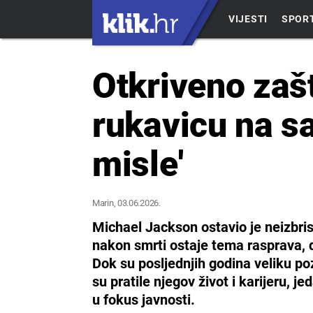
VIJESTI
SPOR
Otkriveno zaš
rukavicu na sa
misle'
Marin
, 03.06.2026.
Michael Jackson ostavio je neizbrisi
nakon smrti ostaje tema rasprava, 
Dok su posljednjih godina veliku po
su pratile njegov život i karijeru, j
u fokus javnosti.