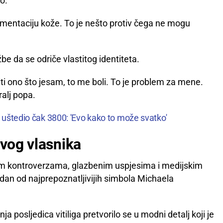
o.
mentaciju kože. To je nešto protiv čega ne mogu
 da se odriče vlastitog identiteta.
biti ono što jesam, to me boli. To je problem za mene.
ralj popa.
i uštedio čak 3800: 'Evo kako to može svatko'
svog vlasnika
jnim kontroverzama, glazbenim uspjesima i medijskim
edan od najprepoznatljivijih simbola Michaela
a posljedica vitiliga pretvorilo se u modni detalj koji je