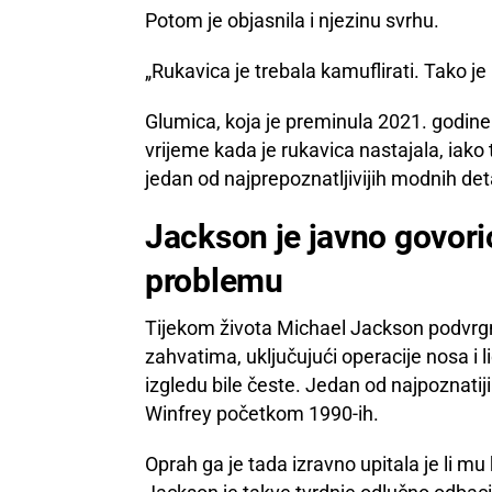
Potom je objasnila i njezinu svrhu.
„Rukavica je trebala kamuflirati. Tako je 
Glumica, koja je preminula 2021. godine u
vrijeme kada je rukavica nastajala, iako 
jedan od najprepoznatljivijih modnih deta
Jackson je javno govor
problemu
Tijekom života Michael Jackson podvrgn
zahvatima, uključujući operacije nosa i 
izgledu bile česte. Jedan od najpoznatij
Winfrey početkom 1990-ih.
Oprah ga je tada izravno upitala je li mu k