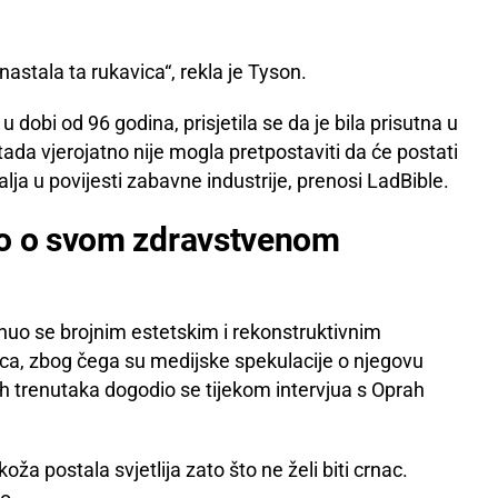
nastala ta rukavica“, rekla je Tyson.
 dobi od 96 godina, prisjetila se da je bila prisutna u
tada vjerojatno nije mogla pretpostaviti da će postati
lja u povijesti zabavne industrije, prenosi LadBible.
io o svom zdravstvenom
uo se brojnim estetskim i rekonstruktivnim
lica, zbog čega su medijske spekulacije o njegovu
ih trenutaka dogodio se tijekom intervjua s Oprah
oža postala svjetlija zato što ne želi biti crnac.