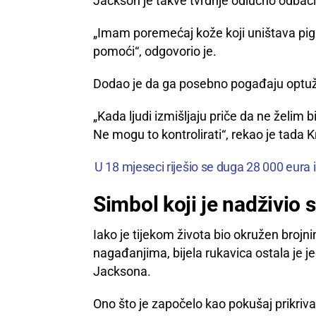
Jackson je takve tvrdnje odlučno odbaci
„Imam poremećaj kože koji uništava pig
pomoći“, odgovorio je.
Dodao je da ga posebno pogađaju optužbe
„Kada ljudi izmišljaju priče da ne želim 
Ne mogu to kontrolirati“, rekao je tada K
U 18 mjeseci riješio se duga 28 000 eura 
Simbol koji je nadživio 
Iako je tijekom života bio okružen bro
nagađanjima, bijela rukavica ostala je j
Jacksona.
Ono što je započelo kao pokušaj prikrivanj