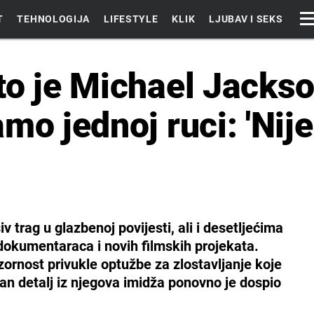
T
TEHNOLOGIJA
LIFESTYLE
KLIK
LJUBAV I SEKS
to je Michael Jacks
mo jednoj ruci: 'Nije
v trag u glazbenoj povijesti, ali i desetljećima
dokumentaraca i novih filmskih projekata.
zornost privukle optužbe za zlostavljanje koje
edan detalj iz njegova imidža ponovno je dospio