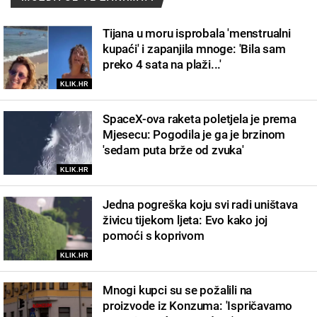
Tijana u moru isprobala 'menstrualni
kupaći' i zapanjila mnoge: 'Bila sam
preko 4 sata na plaži...'
KLIK.HR
SpaceX-ova raketa poletjela je prema
Mjesecu: Pogodila je ga je brzinom
'sedam puta brže od zvuka'
KLIK.HR
Jedna pogreška koju svi radi uništava
živicu tijekom ljeta: Evo kako joj
pomoći s koprivom
KLIK.HR
Mnogi kupci su se požalili na
proizvode iz Konzuma: 'Ispričavamo