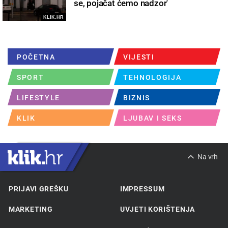
se, pojačat ćemo nadzor'
KLIK.HR
POČETNA
VIJESTI
SPORT
TEHNOLOGIJA
LIFESTYLE
BIZNIS
KLIK
LJUBAV I SEKS
Na vrh
PRIJAVI GREŠKU
IMPRESSUM
MARKETING
UVJETI KORIŠTENJA