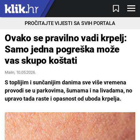
PROČITAJTE VIJESTI SA SVIH PORTALA
Ovako se pravilno vadi krpelj:
Samo jedna pogreška može
vas skupo koštati
Marin
, 10.05.2026.
S toplijim i sunčanijim danima sve više vremena
provodi se u parkovima, šumama i na livadama, no
upravo tada raste i opasnost od uboda krpelja.