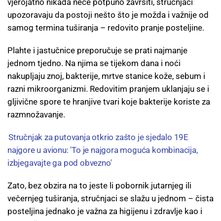
vjerojatno nikada neće potpuno završiti, stručnjaci
upozoravaju da postoji nešto što je možda i važnije od
samog termina tuširanja – redovito pranje posteljine.
Plahte i jastučnice preporučuje se prati najmanje
jednom tjedno. Na njima se tijekom dana i noći
nakupljaju znoj, bakterije, mrtve stanice kože, sebum i
razni mikroorganizmi. Redovitim pranjem uklanjaju se i
gljivične spore te hranjive tvari koje bakterije koriste za
razmnožavanje.
Stručnjak za putovanja otkrio zašto je sjedalo 19E
najgore u avionu: 'To je najgora moguća kombinacija,
izbjegavajte ga pod obvezno'
Zato, bez obzira na to jeste li pobornik jutarnjeg ili
večernjeg tuširanja, stručnjaci se slažu u jednom – čista
posteljina jednako je važna za higijenu i zdravlje kao i