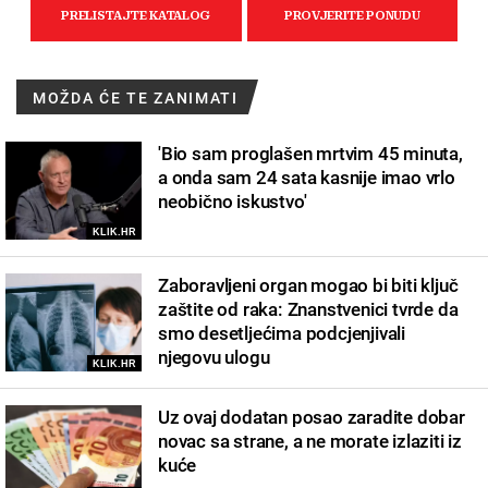
MOŽDA ĆE TE ZANIMATI
'Bio sam proglašen mrtvim 45 minuta,
a onda sam 24 sata kasnije imao vrlo
neobično iskustvo'
KLIK.HR
Zaboravljeni organ mogao bi biti ključ
zaštite od raka: Znanstvenici tvrde da
smo desetljećima podcjenjivali
njegovu ulogu
KLIK.HR
Uz ovaj dodatan posao zaradite dobar
novac sa strane, a ne morate izlaziti iz
kuće