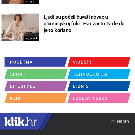
KLIK.HR
Ljudi su počeli čuvati novac u
aluminijskoj foliji: Evo zašto tvrde da
je to korisno
KLIK.HR
POČETNA
VIJESTI
SPORT
TEHNOLOGIJA
LIFESTYLE
BIZNIS
KLIK
LJUBAV I SEKS
Na vrh