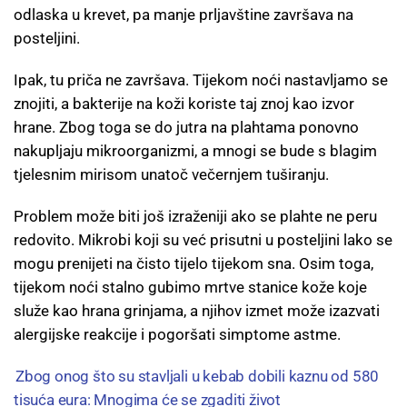
odlaska u krevet, pa manje prljavštine završava na
posteljini.
Ipak, tu priča ne završava. Tijekom noći nastavljamo se
znojiti, a bakterije na koži koriste taj znoj kao izvor
hrane. Zbog toga se do jutra na plahtama ponovno
nakupljaju mikroorganizmi, a mnogi se bude s blagim
tjelesnim mirisom unatoč večernjem tuširanju.
Problem može biti još izraženiji ako se plahte ne peru
redovito. Mikrobi koji su već prisutni u posteljini lako se
mogu prenijeti na čisto tijelo tijekom sna. Osim toga,
tijekom noći stalno gubimo mrtve stanice kože koje
služe kao hrana grinjama, a njihov izmet može izazvati
alergijske reakcije i pogoršati simptome astme.
Zbog onog što su stavljali u kebab dobili kaznu od 580
tisuća eura: Mnogima će se zgaditi život