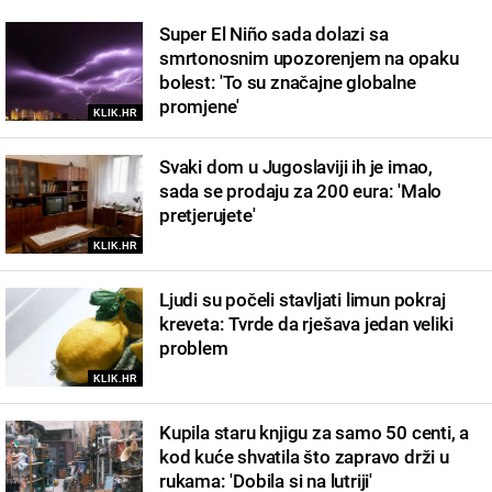
Super El Niño sada dolazi sa
smrtonosnim upozorenjem na opaku
bolest: 'To su značajne globalne
promjene'
KLIK.HR
Svaki dom u Jugoslaviji ih je imao,
sada se prodaju za 200 eura: 'Malo
pretjerujete'
KLIK.HR
Ljudi su počeli stavljati limun pokraj
kreveta: Tvrde da rješava jedan veliki
problem
KLIK.HR
Kupila staru knjigu za samo 50 centi, a
kod kuće shvatila što zapravo drži u
rukama: 'Dobila si na lutriji'