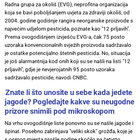
Radna grupa za okoliš (EVG), neprofitna organizacija
koja se bavi poboljšanjem uvjeta za zdraviji okoliš, od
2004. godine godišnje rangira neorganske proizvode s
najvećim udjelom pesticida, poznate kao "12 prljavih".
Prema ovogodišnjem izvješću EVG-a, čak 75 posto
uzoraka konvencionalnih svježih proizvoda sadržavalo
je ostatke potencijalno štetnih pesticida. No, situacija
je još alarmantnija kod onih koji su se našli na listi "12
prljavih", gdje je nevjerojatnih 95 posto uzoraka
sadržavalo pesticide, navodi CNBC.
Znate li što unosite u sebe kada jedete
jagode? Pogledajte kakve su neugodne
prizore snimili pod mikroskopom
Na vrhu ovogodišnje liste ponovno su se našle jagode i
špinat. Posebno zabrinjava "veliki skok" grožđa, koje je
s osmog mjesta prošle godine skočilo na četvrto