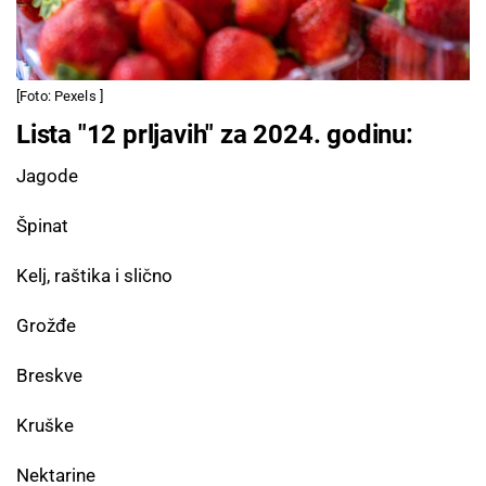
[Foto: Pexels ]
Lista "12 prljavih" za 2024. godinu:
Jagode
Špinat
Kelj, raštika i slično
Grožđe
Breskve
Kruške
Nektarine