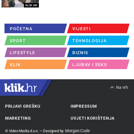
KLIK.HR
POČETNA
VIJESTI
SPORT
TEHNOLOGIJA
LIFESTYLE
BIZNIS
KLIK
LJUBAV I SEKS
Na vrh
PRIJAVI GREŠKU
IMPRESSUM
MARKETING
UVJETI KORIŠTENJA
Morgan Code
© Video Media d.o.o. — Designed by: