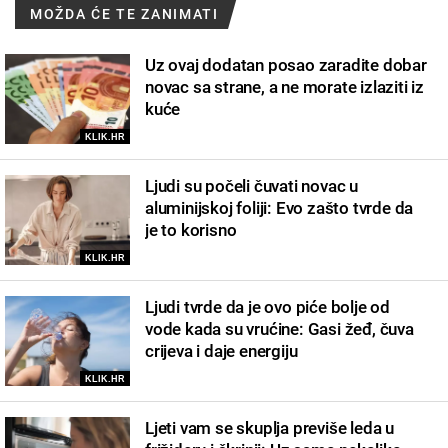
MOŽDA ĆE TE ZANIMATI
Uz ovaj dodatan posao zaradite dobar
novac sa strane, a ne morate izlaziti iz
kuće
KLIK.HR
Ljudi su počeli čuvati novac u
aluminijskoj foliji: Evo zašto tvrde da
je to korisno
KLIK.HR
Ljudi tvrde da je ovo piće bolje od
vode kada su vrućine: Gasi žeđ, čuva
crijeva i daje energiju
KLIK.HR
Ljeti vam se skuplja previše leda u