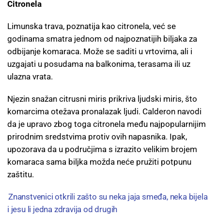
Citronela
Limunska trava, poznatija kao citronela, već se
godinama smatra jednom od najpoznatijih biljaka za
odbijanje komaraca. Može se saditi u vrtovima, ali i
uzgajati u posudama na balkonima, terasama ili uz
ulazna vrata.
Njezin snažan citrusni miris prikriva ljudski miris, što
komarcima otežava pronalazak ljudi. Calderon navodi
da je upravo zbog toga citronela među najpopularnijim
prirodnim sredstvima protiv ovih napasnika. Ipak,
upozorava da u područjima s izrazito velikim brojem
komaraca sama biljka možda neće pružiti potpunu
zaštitu.
Znanstvenici otkrili zašto su neka jaja smeđa, neka bijela
i jesu li jedna zdravija od drugih