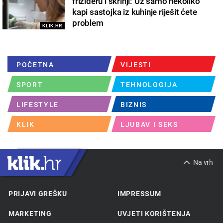
frižideru i škrinji: Uz samo nekoliko
kapi sastojka iz kuhinje riješit ćete
problem
KLIK.HR
POČETNA
VIJESTI
SPORT
TEHNOLOGIJA
LIFESTYLE
BIZNIS
KLIK
LJUBAV I SEKS
Na vrh
PRIJAVI GREŠKU
IMPRESSUM
MARKETING
UVJETI KORIŠTENJA