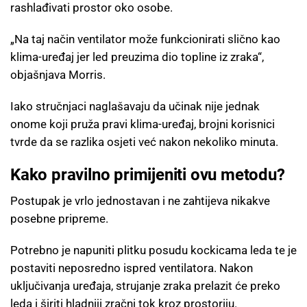
rashlađivati prostor oko osobe.
„Na taj način ventilator može funkcionirati slično kao
klima-uređaj jer led preuzima dio topline iz zraka“,
objašnjava Morris.
Iako stručnjaci naglašavaju da učinak nije jednak
onome koji pruža pravi klima-uređaj, brojni korisnici
tvrde da se razlika osjeti već nakon nekoliko minuta.
Kako pravilno primijeniti ovu metodu?
Postupak je vrlo jednostavan i ne zahtijeva nikakve
posebne pripreme.
Potrebno je napuniti plitku posudu kockicama leda te je
postaviti neposredno ispred ventilatora. Nakon
uključivanja uređaja, strujanje zraka prelazit će preko
leda i širiti hladniji zračni tok kroz prostoriju.