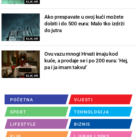
KLIK.HR
Ako prespavate u ovoj kući možete
dobiti i do 500 eura: Malo tko izdrži
do jutra
KLIK.HR
Ovu vazu mnogi Hrvati imaju kod
kuće, a prodaje se i po 200 eura: 'Hej,
pa i ja imam takvu!'
KLIK.HR
POČETNA
VIJESTI
SPORT
TEHNOLOGIJA
LIFESTYLE
BIZNIS
KLIK
LJUBAV I SEKS