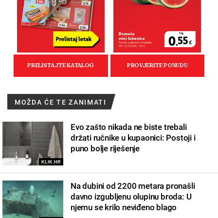
MOŽDA ĆE TE ZANIMATI
Evo zašto nikada ne biste trebali
držati ručnike u kupaonici: Postoji i
puno bolje riješenje
KLIK.HR
Na dubini od 2200 metara pronašli
davno izgubljenu olupinu broda: U
njemu se krilo neviđeno blago