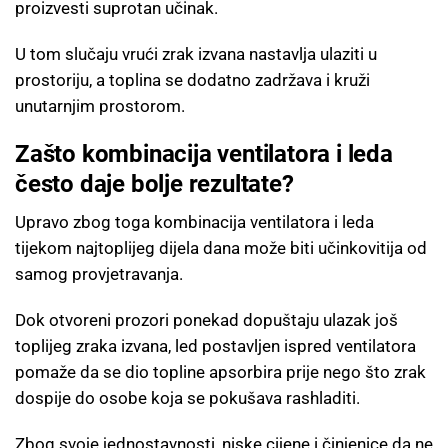
proizvesti suprotan učinak.
U tom slučaju vrući zrak izvana nastavlja ulaziti u
prostoriju, a toplina se dodatno zadržava i kruži
unutarnjim prostorom.
Zašto kombinacija ventilatora i leda
često daje bolje rezultate?
Upravo zbog toga kombinacija ventilatora i leda
tijekom najtoplijeg dijela dana može biti učinkovitija od
samog provjetravanja.
Dok otvoreni prozori ponekad dopuštaju ulazak još
toplijeg zraka izvana, led postavljen ispred ventilatora
pomaže da se dio topline apsorbira prije nego što zrak
dospije do osobe koja se pokušava rashladiti.
Zbog svoje jednostavnosti, niske cijene i činjenice da ne