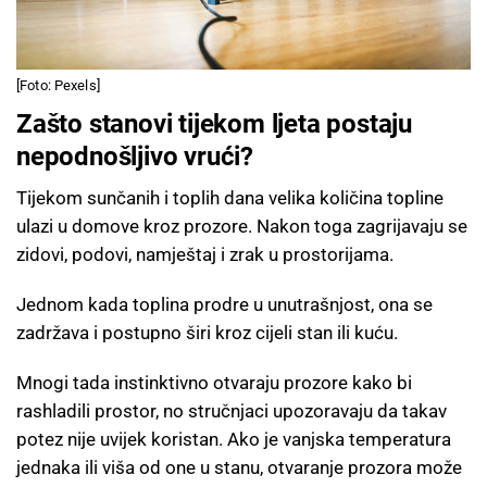
[Foto: Pexels]
Zašto stanovi tijekom ljeta postaju
nepodnošljivo vrući?
Tijekom sunčanih i toplih dana velika količina topline
ulazi u domove kroz prozore. Nakon toga zagrijavaju se
zidovi, podovi, namještaj i zrak u prostorijama.
Jednom kada toplina prodre u unutrašnjost, ona se
zadržava i postupno širi kroz cijeli stan ili kuću.
Mnogi tada instinktivno otvaraju prozore kako bi
rashladili prostor, no stručnjaci upozoravaju da takav
potez nije uvijek koristan. Ako je vanjska temperatura
jednaka ili viša od one u stanu, otvaranje prozora može