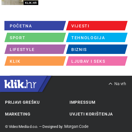
KLIK.HR
POČETNA
VIJESTI
SPORT
TEHNOLOGIJA
LIFESTYLE
BIZNIS
KLIK
LJUBAV I SEKS
Na vrh
PRIJAVI GREŠKU
IMPRESSUM
MARKETING
UVJETI KORIŠTENJA
Morgan Code
© Video Media d.o.o. — Designed by: