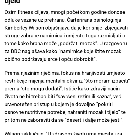
tijelu
Osim fitness ciljeva, mnogi početkom godine donose
odluke vezane uz prehranu. Čarterirana psihologinja
Kimberley Wilson objašnjava da je korisnije izbjegavati
stroge zabrane namirnica i umjesto toga razmišljati o
tome kako hrana može „podržati mozak“. U razgovoru
za BBC naglašava kako “namirnice koje štite mozak
obično podržavaju srce i opću dobrobit”.
Prema njezinim riječima, fokus na hranjivosti umjesto
restrikcije mijenja mentalni okvir iz “što moram izbaciti”
prema “što mogu dodati”. Ističe kako zdraviji način
života ne bi trebao biti “savršeni režim ili kazna”, već
uravnotežen pristup u kojem je dovoljno “pokriti
osnovne nutritivne potrebe, nahraniti mozak i tijelo” te
pritom ne zaboraviti da se “desert i dalje može jesti”.
Wilson zaključuje: “U zdravom životu ima mjesta i za