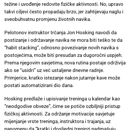
težine i uvođenje redovite fizičke aktivnosti. No, upravo
takvi ciljevi često propadaju brzo, jer zahtijevaju naglu i
sveobuhvatnu promjenu životnih navika.
Pelotonov instruktor trčanja Jon Hosking navodi da
postizanje i održavanje navika ne mora biti teško te da
“habit stacking”, odnosno povezivanje novih navika s
postojećima, može biti presudan za dugoročni uspjeh.
Prema njegovim savjetima, nova rutina postaje održivija
ako se “usidri” uz već ustaljene dnevne radnje.
Primjerice, kratko istezanje nakon jutarnje kave može
postati automatizirani dio dana.
Hosking predlaže i upisivanje treninga u kalendar kao
“neodgodive obveze”, čime se potiče ozbiljniji pristup
fizičkoj aktivnosti. Za održanje motivacije savjetuje
mijenjanje vrste treninga, instruktora i trajanja, uz
napomenu da “kratki i dosljedni treninzi nadmašuju