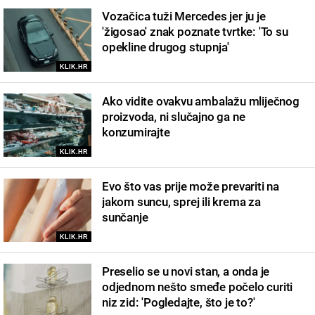
Vozačica tuži Mercedes jer ju je
'žigosao' znak poznate tvrtke: 'To su
opekline drugog stupnja'
KLIK.HR
Ako vidite ovakvu ambalažu mliječnog
proizvoda, ni slučajno ga ne
konzumirajte
KLIK.HR
Evo što vas prije može prevariti na
jakom suncu, sprej ili krema za
sunčanje
KLIK.HR
Preselio se u novi stan, a onda je
odjednom nešto smeđe počelo curiti
niz zid: 'Pogledajte, što je to?'