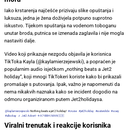
Iako krstarenja najčešće prizivaju slike opuštanja i
luksuza, jedna je žena doživjela potpuno suprotno
iskustvo. Tijekom spuštanja na vodenom toboganu
unutar broda, putnica se iznenada zaglavila i nije mogla
nastaviti dalje.
Video koji prikazuje nezgodu objavila je korisnica
TikToka Kayla (@kaylamierzejewski), a popraćen je
popularnim audio isječkom „nothing beats a Jet2
holiday“, koji mnogi TikTokeri koriste kako bi prikazali
promašaje s putovanja. Ipak, važno je napomenuti da
nema nikakvih naznaka kako se incident dogodio na
odmoru organiziranom putem Jet2holidaysa.
@kaylamierzejewski
Nothing beats a jet 2 holiday!
#cruise
#jet2holiday
#waterslide
#scary
#allsokay
♬ Jet2 Advert - ✈️A7-BBH | MAN 🇬🇧
Viralni trenutak i reakcije korisnika