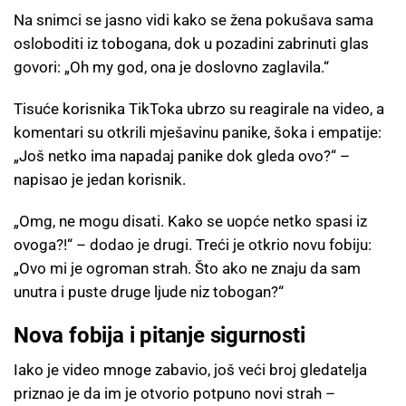
Na snimci se jasno vidi kako se žena pokušava sama
osloboditi iz tobogana, dok u pozadini zabrinuti glas
govori: „Oh my god, ona je doslovno zaglavila.“
Tisuće korisnika TikToka ubrzo su reagirale na video, a
komentari su otkrili mješavinu panike, šoka i empatije:
„Još netko ima napadaj panike dok gleda ovo?“ –
napisao je jedan korisnik.
„Omg, ne mogu disati. Kako se uopće netko spasi iz
ovoga?!“ – dodao je drugi. Treći je otkrio novu fobiju:
„Ovo mi je ogroman strah. Što ako ne znaju da sam
unutra i puste druge ljude niz tobogan?“
Nova fobija i pitanje sigurnosti
Iako je video mnoge zabavio, još veći broj gledatelja
priznao je da im je otvorio potpuno novi strah –