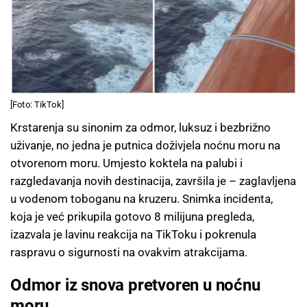
[Foto: TikTok]
Krstarenja su sinonim za odmor, luksuz i bezbrižno
uživanje, no jedna je putnica doživjela noćnu moru na
otvorenom moru. Umjesto koktela na palubi i
razgledavanja novih destinacija, završila je – zaglavljena
u vodenom toboganu na kruzeru. Snimka incidenta,
koja je već prikupila gotovo 8 milijuna pregleda,
izazvala je lavinu reakcija na TikToku i pokrenula
raspravu o sigurnosti na ovakvim atrakcijama.
Odmor iz snova pretvoren u noćnu
moru