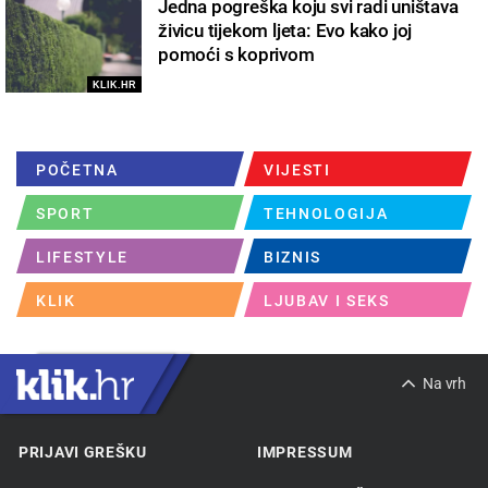
Jedna pogreška koju svi radi uništava
živicu tijekom ljeta: Evo kako joj
pomoći s koprivom
KLIK.HR
POČETNA
VIJESTI
SPORT
TEHNOLOGIJA
LIFESTYLE
BIZNIS
KLIK
LJUBAV I SEKS
Na vrh
PRIJAVI GREŠKU
IMPRESSUM