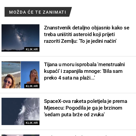
MOŽDA ĆE TE ZANIMATI
Znanstvenik detaljno objasnio kako se
treba uništiti asteroid koji prijeti
razoriti Zemlju: 'To je jedini način'
KLIK.HR
Tijana u moru isprobala 'menstrualni
kupaći' i zapanjila mnoge: 'Bila sam
preko 4 sata na plaži...'
KLIK.HR
SpaceX-ova raketa poletjela je prema
Mjesecu: Pogodila je ga je brzinom
'sedam puta brže od zvuka'
KLIK.HR