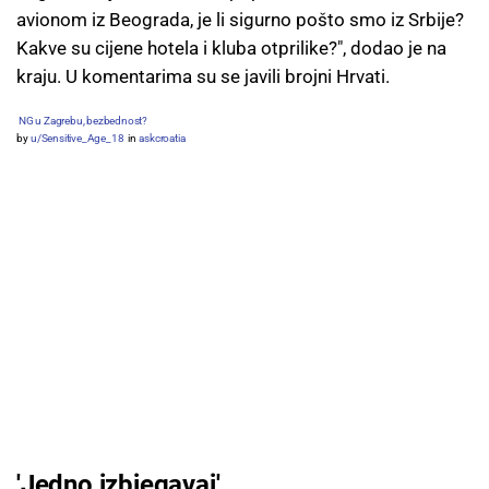
avionom iz Beograda, je li sigurno pošto smo iz Srbije?
Kakve su cijene hotela i kluba otprilike?", dodao je na
kraju. U komentarima su se javili brojni Hrvati.
NG u Zagrebu, bezbednost?
by
u/Sensitive_Age_18
in
askcroatia
'Jedno izbjegavaj'