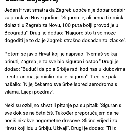
Jedan Hrvat smatra da Zagreb uopće nije dobar odabir
za proslavu Nove godine: "Sigurno je, ali nema ti smisla
dolaziti u Zagreb za Novu, 100 puta bolji provod je u
Beogradu". Drugi je dodao: "Najgore što ti se može
dogoditi je to da je Zagreb strašno dosadan za izlaske".
Potom se javio Hrvat koji je napisao: "Nemaš se kaj
brinuti, Zagreb je za sve bio siguran i ostao." Drugi je
dodao: "Budući da pola Srbije radi kod nas u klubovima
i restoranima, ja mislim da je sigurno". Treći se pak
našalio: "Nije, čekamo sve Srbe ispred aerodroma s
vilama. Lijepi pozdrav".
Neki su ozbiljno shvatili pitanje pa su pitali: "Siguran si
sve dok se ne četničiš. Također preporučujem da ne
nosiš nikakve nogometne dresove. Slično vrijed i za
Hrvat koji idu u Srbiju. Uživaj!". Drugi je dodao: "Ti iz