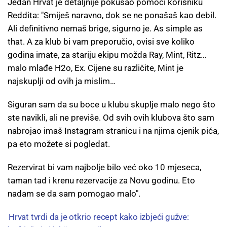
Jedan Hrvat je detaljnije pokušao pomoći korisniku
Reddita: "Smiješ naravno, dok se ne ponašaš kao debil.
Ali definitivno nemaš brige, sigurno je. As simple as
that. A za klub bi vam preporučio, ovisi sve koliko
godina imate, za stariju ekipu možda Ray, Mint, Ritz…
malo mlađe H2o, Ex. Cijene su različite, Mint je
najskuplji od ovih ja mislim…
Siguran sam da su boce u klubu skuplje malo nego što
ste navikli, ali ne previše. Od svih ovih klubova što sam
nabrojao imaš Instagram stranicu i na njima cjenik pića,
pa eto možete si pogledat.
Rezervirat bi vam najbolje bilo već oko 10 mjeseca,
taman tad i krenu rezervacije za Novu godinu. Eto
nadam se da sam pomogao malo".
Hrvat tvrdi da je otkrio recept kako izbjeći gužve: