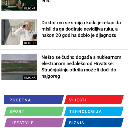
eura
KLIK.HR
Doktor mu se smijao kada je rekao da
misli da ga dodiruje nevidljiva ruka, a
nakon 20 godina dobio je dijagnozu
KLIK.HR
Nešto se čudno događa s nuklearnom
elektranom nedaleko od Hrvatske:
Stručnjakinja otkrila može li doći do
najgoreg
KLIK.HR
POČETNA
VIJESTI
SPORT
TEHNOLOGIJA
LIFESTYLE
BIZNIS