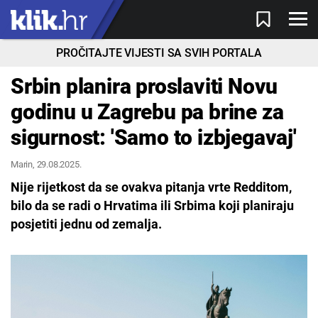
PROČITAJTE VIJESTI SA SVIH PORTALA
Srbin planira proslaviti Novu
godinu u Zagrebu pa brine za
sigurnost: 'Samo to izbjegavaj'
Marin
, 29.08.2025.
Nije rijetkost da se ovakva pitanja vrte Redditom,
bilo da se radi o Hrvatima ili Srbima koji planiraju
posjetiti jednu od zemalja.