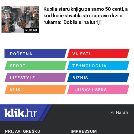
Kupila staru knjigu za samo 50 centi, a
kod kuće shvatila što zapravo drži u
rukama: 'Dobila si na lutriji'
KLIK.HR
POČETNA
VIJESTI
SPORT
TEHNOLOGIJA
LIFESTYLE
BIZNIS
KLIK
LJUBAV I SEKS
Na vrh
PRIJAVI GREŠKU
IMPRESSUM