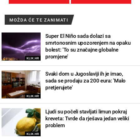
MOŽDA ĆE TE ZANIMATI
Super El Niño sada dolazi sa
smrtonosnim upozorenjem na opaku
bolest: 'To su značajne globalne
promjene'
KLIK.HR
Svaki dom u Jugoslaviji ih je imao,
sada se prodaju za 200 eura: 'Malo
pretjerujete'
KLIK.HR
Ljudi su počeli stavljati limun pokraj
kreveta: Tvrde da rješava jedan veliki
problem
KLIK.HR