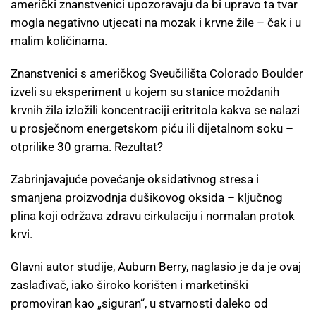
američki znanstvenici upozoravaju da bi upravo ta tvar
mogla negativno utjecati na mozak i krvne žile – čak i u
malim količinama.
Znanstvenici s američkog Sveučilišta Colorado Boulder
izveli su eksperiment u kojem su stanice moždanih
krvnih žila izložili koncentraciji eritritola kakva se nalazi
u prosječnom energetskom piću ili dijetalnom soku –
otprilike 30 grama. Rezultat?
Zabrinjavajuće povećanje oksidativnog stresa i
smanjena proizvodnja dušikovog oksida – ključnog
plina koji održava zdravu cirkulaciju i normalan protok
krvi.
Glavni autor studije, Auburn Berry, naglasio je da je ovaj
zaslađivač, iako široko korišten i marketinški
promoviran kao „siguran“, u stvarnosti daleko od