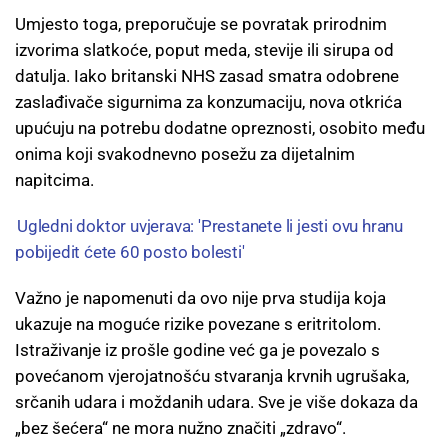
Umjesto toga, preporučuje se povratak prirodnim
izvorima slatkoće, poput meda, stevije ili sirupa od
datulja. Iako britanski NHS zasad smatra odobrene
zaslađivače sigurnima za konzumaciju, nova otkrića
upućuju na potrebu dodatne opreznosti, osobito među
onima koji svakodnevno posežu za dijetalnim
napitcima.
Ugledni doktor uvjerava: 'Prestanete li jesti ovu hranu
pobijedit ćete 60 posto bolesti'
Važno je napomenuti da ovo nije prva studija koja
ukazuje na moguće rizike povezane s eritritolom.
Istraživanje iz prošle godine već ga je povezalo s
povećanom vjerojatnošću stvaranja krvnih ugrušaka,
srčanih udara i moždanih udara. Sve je više dokaza da
„bez šećera“ ne mora nužno značiti „zdravo“.