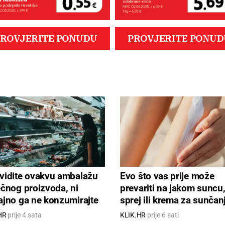
vidite ovakvu ambalažu
Evo što vas prije može
ečnog proizvoda, ni
prevariti na jakom suncu
ajno ga ne konzumirajte
sprej ili krema za sunčan
HR
prije 4 sata
KLIK.HR
prije 6 sati