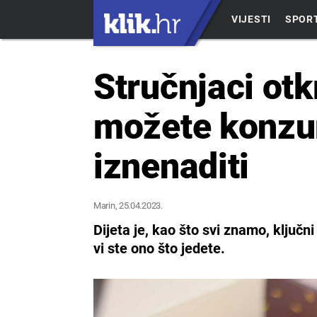
VIJESTI
SPOR
Stručnjaci otk
možete konzum
iznenaditi
Marin
, 25.04.2023.
Dijeta je, kao što svi znamo, ključn
vi ste ono što jedete.