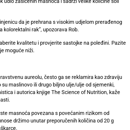
 udio zasićenih masnoća i sadrži velike količine soli
 činjenicu da je prehrana s visokim udjelom prerađenog
a kolorektalni rak”, upozorava Rob.
erite kvalitetu i provjerite sastojke na poleđini. Pazite
 je moguće niži.
zdravstvenu aureolu, često ga se reklamira kao zdraviju
su maslinovo ili drugo biljno ulje/ulje od sjemenki,
stica i autorica knjige The Science of Nutrition, kaže
asti.
vrste masnoća povezana s povećanim rizikom od
 unose držimo unutar preporučenih količina od 20 g
uškarce.