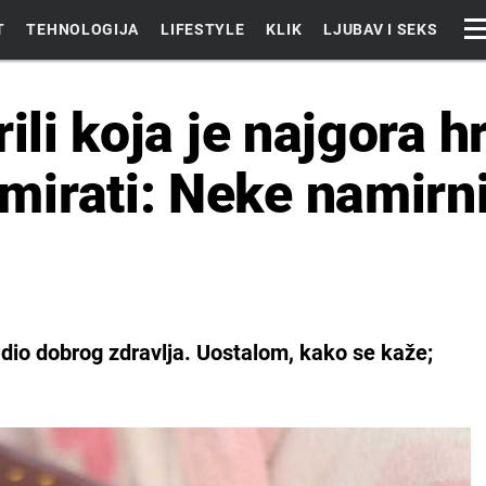
T
TEHNOLOGIJA
LIFESTYLE
KLIK
LJUBAV I SEKS
rili koja je najgora h
irati: Neke namirni
i dio dobrog zdravlja. Uostalom, kako se kaže;