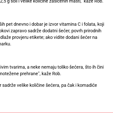
,5 g soli i velike količine zasićenih masti,” kaže Rob.
 pet dnevno i dobar je izvor vitamina C i folata, koji
 sokovi zapravo sadrže dodatni šećer, povrh prirodnih
laže provjeru etikete; ako vidite dodani šećer na
marku.
vim tvarima, a neke nemaju toliko šećera, što ih čini
vnotežene prehrane", kaže Rob.
 sadrže velike količine šećera, pa čak i komadiće