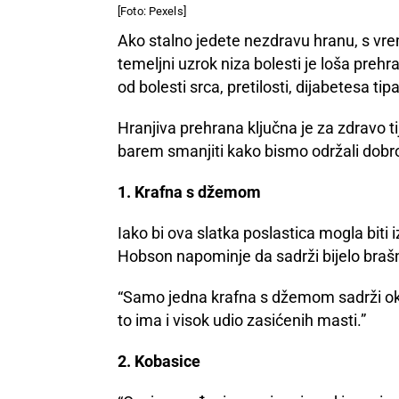
[Foto: Pexels]
Ako stalno jedete nezdravu hranu, s vrem
temeljni uzrok niza bolesti je loša preh
od bolesti srca, pretilosti, dijabetesa tip
Hranjiva prehrana ključna je za zdravo tij
barem smanjiti kako bismo održali dobro
1. Krafna s džemom
Iako bi ova slatka poslastica mogla biti i
Hobson napominje da sadrži bijelo brašno
“Samo jedna krafna s džemom sadrži oko 33
to ima i visok udio zasićenih masti.”
2. Kobasice