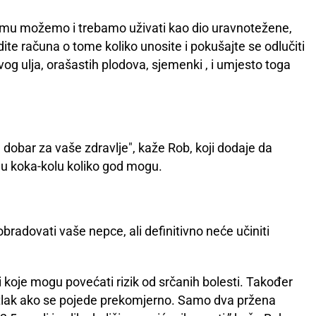
emu možemo i trebamo uživati kao dio uravnotežene,
dite računa o tome koliko unosite i pokušajte se odlučiti
og ulja, orašastih plodova, sjemenki , i umjesto toga
ije dobar za vaše zdravlje", kaže Rob, koji dodaje da
aju koka-kolu koliko god mogu.
obradovati vaše nepce, ali definitivno neće učiniti
 koje mogu povećati rizik od srčanih bolesti. Također
ni tlak ako se pojede prekomjerno. Samo dva pržena