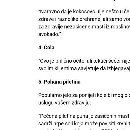
“Naravno da je kokosovo ulje nešto u č
zdrave i raznolike prehrane, ali samo vo
za zdravije nezasićene masti iz maslinov
avokado.”
4. Cola
"Ovo je prilično očito, ali tekući šećer n
svojim klijentima savjetuje da izbjegav
5. Pohana piletina
Popularno jelo za ponijeti koje bi moglo 
uslugu vašem zdravlju.
“Pečena piletina puna je zasićenih masti
sadrži hrpe soli koja može povisiti krv