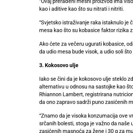
“Ovaj prerađeni mesni proizvod ima visok
kao i aditive kao što su nitrati i nitriti.
“Svjetsko istraživanje raka istaknulo je
mesa kao što su kobasice faktor rizika z
Ako ćete za večeru ugurati kobasice, odab
da udio mesa bude visok, a udio soli što
3. Kokosovo ulje
Iako se čini da je kokosovo ulje steklo 
alternativu u odnosu na sastojke kao što 
Rhiannon Lambert, registrirana nutricioni
da ono zapravo sadrži puno zasićenih m
“Znamo da je visoka konzumacija ove 
srčanih bolesti, stoga je važno da naše
zasićenih masnoća za žene i 30 g za m