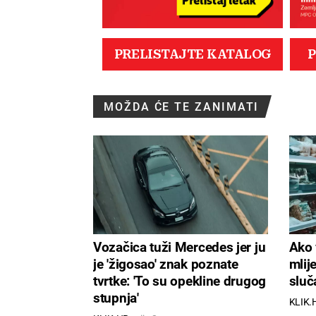
MOŽDA ĆE TE ZANIMATI
Vozačica tuži Mercedes jer ju
Ako 
je 'žigosao' znak poznate
mlij
tvrtke: 'To su opekline drugog
sluč
stupnja'
KLIK.