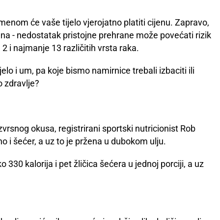
enom će vaše tijelo vjerojatno platiti cijenu. Zapravo,
rana - nedostatak pristojne prehrane može povećati rizik
a 2 i najmanje 13 različitih vrsta raka.
elo i um, pa koje bismo namirnice trebali izbaciti ili
 zdravlje?
zvrsnog okusa, registrirani sportski nutricionist Rob
 i šećer, a uz to je pržena u dubokom ulju.
0 kalorija i pet žličica šećera u jednoj porciji, a uz