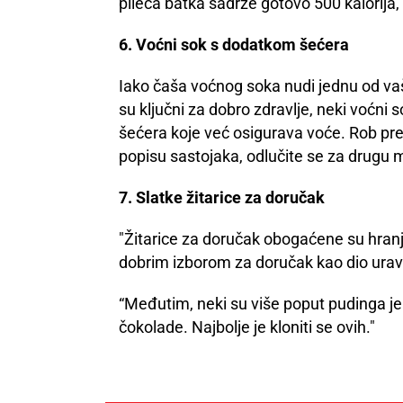
pileća batka sadrže gotovo 500 kalorija, 2
6. Voćni sok s dodatkom šećera
Iako čaša voćnog soka nudi jednu od vaših
su ključni za dobro zdravlje, neki voćni
šećera koje već osigurava voće. Rob pred
popisu sastojaka, odlučite se za drugu 
7. Slatke žitarice za doručak
"Žitarice za doručak obogaćene su hranji
dobrim izborom za doručak kao dio ura
“Međutim, neki su više poput pudinga jer
čokolade. Najbolje je kloniti se ovih."