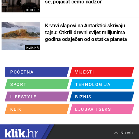
se, pojačat ćemo nadzor'
KLIK.HR
Krvavi slapovi na Antarktici skrivaju
tajnu: Otkrili drevni svijet milijunima
godina odsječen od ostatka planeta
KLIK.HR
POČETNA
VIJESTI
SPORT
TEHNOLOGIJA
LIFESTYLE
BIZNIS
KLIK
LJUBAV I SEKS
Na vrh