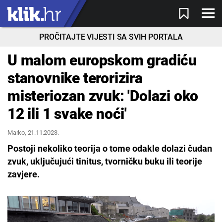
PROČITAJTE VIJESTI SA SVIH PORTALA
U malom europskom gradiću
stanovnike terorizira
misteriozan zvuk: 'Dolazi oko
12 ili 1 svake noći'
Marko
, 21.11.2023.
Postoji nekoliko teorija o tome odakle dolazi čudan
zvuk, uključujući tinitus, tvorničku buku ili teorije
zavjere.