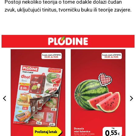
Postoji nekoliko teorija o tome odakle dolazi čudan
zvuk, uključujući tinitus, tvorničku buku ili teorije zavjere.