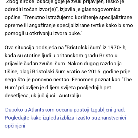
"Zbog široke lokacije gdje je zvuk prijavljen, teško je
odrediti točan izvor(e)", izjavila je glasnogovornica
općine. "Trenutno istražujemo korištenje specijalizirane
opreme ili angažiranje specijalizirane tvrtke kako bismo
pomogli u otkrivanju izvora buke."
Ova situacija podsjeća na "Bristolski šum" iz 1970-ih,
kada su stotine ljudi u britanskom gradu Bristolu
prijavile čudan zvučni šum. Nakon dugog razdoblja
tišine, blagi Bristolski šum vratio se 2016. godine prije
nego što je ponovno nestao. Fenomen poznat kao "The
Hum" prijavljen je diljem svijeta posljednjih pet
desetljeća, uključujući i Australiju.
Duboko u Atlantskom oceanu postoji Izgubljeni grad:
Pogledajte kako izgleda izbliza i zašto su znanstvenici
opčinjeni