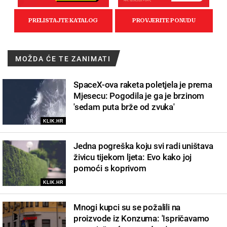
MOŽDA ĆE TE ZANIMATI
SpaceX-ova raketa poletjela je prema
Mjesecu: Pogodila je ga je brzinom
'sedam puta brže od zvuka'
KLIK.HR
Jedna pogreška koju svi radi uništava
živicu tijekom ljeta: Evo kako joj
pomoći s koprivom
KLIK.HR
Mnogi kupci su se požalili na
proizvode iz Konzuma: 'Ispričavamo