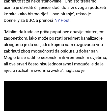
zabrinutost za neke stanovnike. "Ono što trebamo
učiniti je utvrditi činjenice, doći do srži ovoga i poduzeti
korake kako bismo riješili ovo pitanje", rekao je
Donnelly za BBC, a prenosi
NY Post.
"Mislim da kada se priča poput ove obavije misterijem i
zagonetkom, lako može postati predmet banalizacije,
ali sigurno je da su ljudi s kojima sam razgovarao vrlo
zabrinuti zbog mogućnosti da osiguraju dobar san.
Moglo bi se raditi o sezonskim ili vremenskim uvjetima,
ali ove stvari često nisu jednostavne i moguće je da je
riječ o različitim izvorima zvuka", naglasio je.