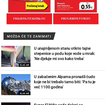
MOŽDA ĆE TE ZANIMATI
U unajmljenom stanu otkrio tajne
stepenice u podu koje vode u mrak:
'Ne djeluje mi ovo kako treba'
KLIK.HR
U zabačenim Alpama pronašli čudo
koje ne bi trebalo tamo biti: 'Pa tu je
već 1100 godina'
KLIK.HR
Super El Niño sada dolazi sa