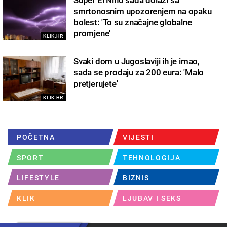
smrtonosnim upozorenjem na opaku
bolest: 'To su značajne globalne
promjene'
KLIK.HR
Svaki dom u Jugoslaviji ih je imao,
sada se prodaju za 200 eura: 'Malo
pretjerujete'
KLIK.HR
POČETNA
VIJESTI
SPORT
TEHNOLOGIJA
LIFESTYLE
BIZNIS
KLIK
LJUBAV I SEKS