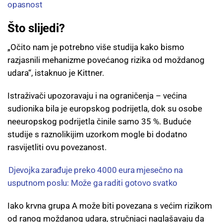
opasnost
Što slijedi?
„Očito nam je potrebno više studija kako bismo
razjasnili mehanizme povećanog rizika od moždanog
udara“, istaknuo je Kittner.
Istraživači upozoravaju i na ograničenja – većina
sudionika bila je europskog podrijetla, dok su osobe
neeuropskog podrijetla činile samo 35 %. Buduće
studije s raznolikijim uzorkom mogle bi dodatno
rasvijetliti ovu povezanost.
Djevojka zarađuje preko 4000 eura mjesečno na
usputnom poslu: Može ga raditi gotovo svatko
Iako krvna grupa A može biti povezana s većim rizikom
od ranog moždanog udara, stručnjaci naglašavaju da