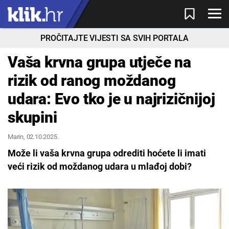
PROČITAJTE VIJESTI SA SVIH PORTALA
Vaša krvna grupa utječe na
rizik od ranog moždanog
udara: Evo tko je u najrizičnijoj
skupini
Marin
, 02.10.2025.
Može li vaša krvna grupa odrediti hoćete li imati
veći rizik od moždanog udara u mlađoj dobi?