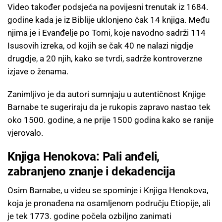
Video također podsjeća na povijesni trenutak iz 1684.
godine kada je iz Biblije uklonjeno čak 14 knjiga. Među
njima je i Evanđelje po Tomi, koje navodno sadrži 114
Isusovih izreka, od kojih se čak 40 ne nalazi nigdje
drugdje, a 20 njih, kako se tvrdi, sadrže kontroverzne
izjave o ženama.
Zanimljivo je da autori sumnjaju u autentičnost Knjige
Barnabe te sugeriraju da je rukopis zapravo nastao tek
oko 1500. godine, a ne prije 1500 godina kako se ranije
vjerovalo.
Knjiga Henokova: Pali anđeli,
zabranjeno znanje i dekadencija
Osim Barnabe, u videu se spominje i Knjiga Henokova,
koja je pronađena na osamljenom području Etiopije, ali
je tek 1773. godine počela ozbiljno zanimati