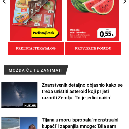
MOŽDA ĆE TE ZANIMATI
Znanstvenik detaljno objasnio kako se
treba uništiti asteroid koji prijeti
razoriti Zemlju: 'To je jedini način'
KLIK.HR
Tijana u moru isprobala 'menstrualni
kupaći' i zapanjila mnoge: 'Bila sam