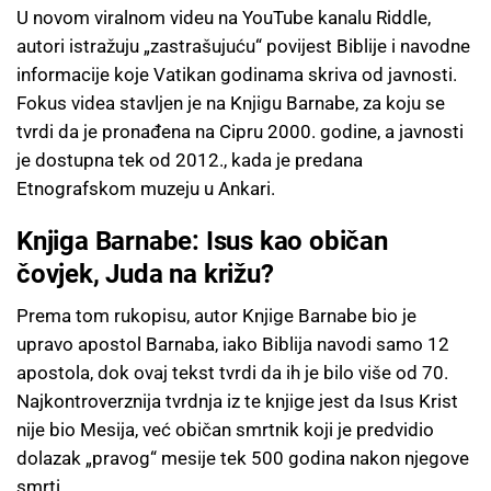
U novom viralnom videu na YouTube kanalu Riddle,
autori istražuju „zastrašujuću“ povijest Biblije i navodne
informacije koje Vatikan godinama skriva od javnosti.
Fokus videa stavljen je na Knjigu Barnabe, za koju se
tvrdi da je pronađena na Cipru 2000. godine, a javnosti
je dostupna tek od 2012., kada je predana
Etnografskom muzeju u Ankari.
Knjiga Barnabe: Isus kao običan
čovjek, Juda na križu?
Prema tom rukopisu, autor Knjige Barnabe bio je
upravo apostol Barnaba, iako Biblija navodi samo 12
apostola, dok ovaj tekst tvrdi da ih je bilo više od 70.
Najkontroverznija tvrdnja iz te knjige jest da Isus Krist
nije bio Mesija, već običan smrtnik koji je predvidio
dolazak „pravog“ mesije tek 500 godina nakon njegove
smrti.