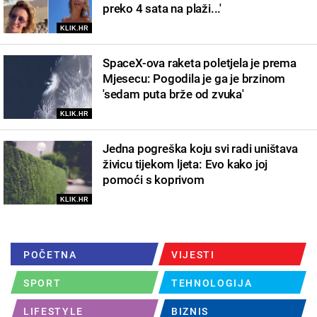
preko 4 sata na plaži...'
KLIK.HR
SpaceX-ova raketa poletjela je prema
Mjesecu: Pogodila je ga je brzinom
'sedam puta brže od zvuka'
KLIK.HR
Jedna pogreška koju svi radi uništava
živicu tijekom ljeta: Evo kako joj
pomoći s koprivom
KLIK.HR
POČETNA
VIJESTI
SPORT
TEHNOLOGIJA
LIFESTYLE
BIZNIS