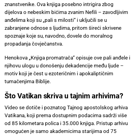
znanstvenike. Ova knjiga posebno intrigira zbog
dijelova o nebeskim bićima zvanim Nefili – zavodljivim
anđelima koji su „pali s milosti“ i uključili se u
zabranjene odnose s ljudima, pritom šireći skrivene
spoznaje koje su, navodno, dovele do moralnog
propadanja čovječanstva.
Henokova „Knjiga promatrača“ opisuje ove pali anđele i
njihovu ulogu u donošenju dekadencije među ljude –
motiv koji je čest u ezoteričnim i apokaliptičnim
tumačenjima Biblije.
Što Vatikan skriva u tajnim arhivima?
Video se dotiče i poznatog Tajnog apostolskog arhiva
Vatikana, koji prema dostupnim podacima sadrži više
od 85 kilometara polica i 35.000 knjiga. Pristup arhivu
omogućen je samo akademicima starijima od 75