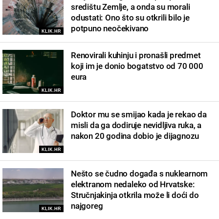
središtu Zemlje, a onda su morali
odustati: Ono što su otkrili bilo je
potpuno neočekivano
KLIK.HR
Renovirali kuhinju i pronašli predmet
koji im je donio bogatstvo od 70 000
eura
KLIK.HR
Doktor mu se smijao kada je rekao da
misli da ga dodiruje nevidljiva ruka, a
nakon 20 godina dobio je dijagnozu
KLIK.HR
Nešto se čudno događa s nuklearnom
elektranom nedaleko od Hrvatske:
Stručnjakinja otkrila može li doći do
najgoreg
KLIK.HR