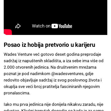
Posao iz hobija pretvorio u karijeru
Wades Venture već gotovo deset godina preprodaje
sadržaj iz napuštenih skladišta, a iza sebe ima više od
2.000 otvorenih jedinica. Na društvenim mrežama
poznat je pod nadimkom @wadesventures, gdje
redovito objavljuje sadržaj iz svog poslovnog života i
okuplja sve veći broj pratitelja fasciniranih njegovim
pronalascima.
Iako mu prva jedinica nije donijela nikakvu zaradu, nije
odustao. Ključni trenutak dogodio se kada je za samo