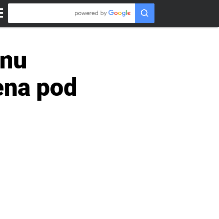
rnu
ena pod