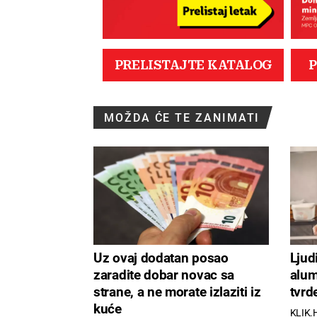
MOŽDA ĆE TE ZANIMATI
Uz ovaj dodatan posao
Ljud
zaradite dobar novac sa
alum
strane, a ne morate izlaziti iz
tvrd
kuće
KLIK.