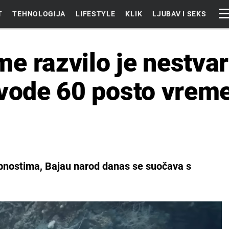
T
TEHNOLOGIJA
LIFESTYLE
KLIK
LJUBAV I SEKS
e razvilo je nestva
ovode 60 posto vrem
bnostima, Bajau narod danas se suočava s