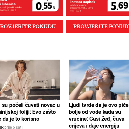
i su počeli čuvati novac u
Ljudi tvrde da je ovo piće
inijskoj foliji: Evo zašto
bolje od vode kada su
e da je to korisno
vrućine: Gasi žeđ, čuva
crijeva i daje energiju
HR
prije 6 sati