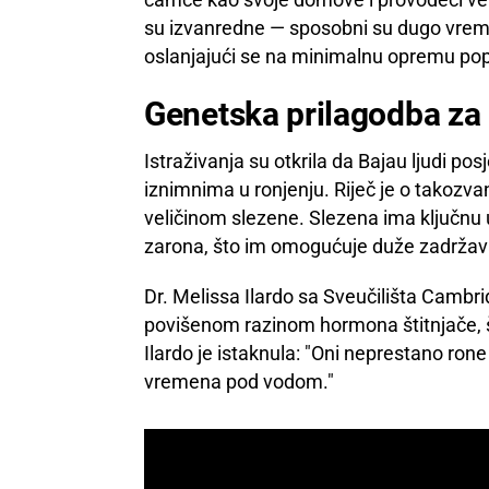
su izvanredne — sposobni su dugo vremen
oslanjajući se na minimalnu opremu popu
Genetska prilagodba za
Istraživanja su otkrila da Bajau ljudi po
iznimnima u ronjenju. Riječ je o takoz
veličinom slezene. Slezena ima ključnu u
zarona, što im omogućuje duže zadržav
Dr. Melissa Ilardo sa Sveučilišta Cambri
povišenom razinom hormona štitnjače, š
Ilardo je istaknula: "Oni neprestano ro
vremena pod vodom."