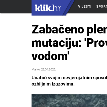
VIJESTI
SPOR
Zabačeno plem
mutaciju: 'Pr
vodom'
Marko
, 22.04.2025.
Unatoč svojim nevjerojatnim sposo
ozbiljnim izazovima.