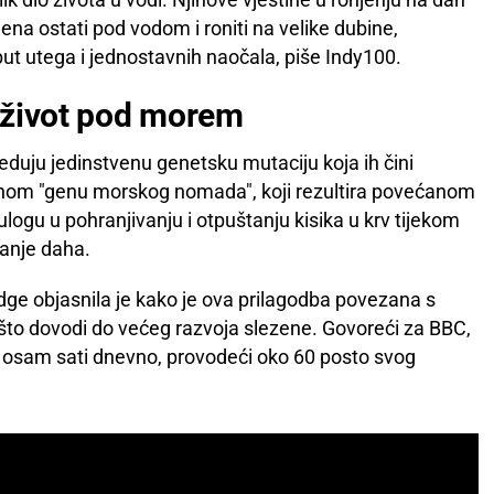
a ostati pod vodom i roniti na velike dubine,
t utega i jednostavnih naočala, piše Indy100.
 život pod morem
sjeduju jedinstvenu genetsku mutaciju koja ih čini
vanom "genu morskog nomada", koji rezultira povećanom
logu u pohranjivanju i otpuštanju kisika u krv tijekom
anje daha.
dge objasnila je kako je ova prilagodba povezana s
to dovodi do većeg razvoja slezene. Govoreći za BBC,
ne osam sati dnevno, provodeći oko 60 posto svog