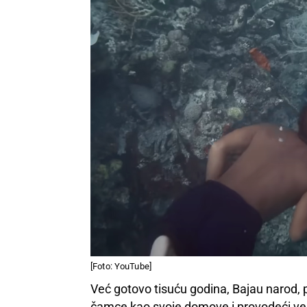
[Foto: YouTube]
Već gotovo tisuću godina, Bajau narod, p
čamce kao svoje domove i provodeći velik