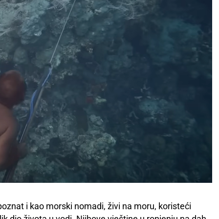
oznat i kao morski nomadi, živi na moru, koristeći
 dio života u vodi. Njihove vještine u ronjenju na dah