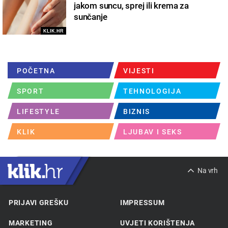
jakom suncu, sprej ili krema za
sunčanje
KLIK.HR
POČETNA
VIJESTI
SPORT
TEHNOLOGIJA
LIFESTYLE
BIZNIS
KLIK
LJUBAV I SEKS
Na vrh
PRIJAVI GREŠKU
IMPRESSUM
MARKETING
UVJETI KORIŠTENJA