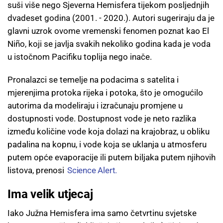
suši više nego Sjeverna Hemisfera tijekom posljednjih
dvadeset godina (2001. - 2020.). Autori sugeriraju da je
glavni uzrok ovome vremenski fenomen poznat kao El
Niño, koji se javlja svakih nekoliko godina kada je voda
u istočnom Pacifiku toplija nego inače.
Pronalazci se temelje na podacima s satelita i
mjerenjima protoka rijeka i potoka, što je omogućilo
autorima da modeliraju i izračunaju promjene u
dostupnosti vode. Dostupnost vode je neto razlika
između količine vode koja dolazi na krajobraz, u obliku
padalina na kopnu, i vode koja se uklanja u atmosferu
putem opće evaporacije ili putem biljaka putem njihovih
listova, prenosi
Science Alert.
Ima velik utjecaj
Iako Južna Hemisfera ima samo četvrtinu svjetske