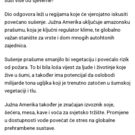
suši više od sjeverne?
Dio odgovora leži u regijama koje će vjerojatno iskusiti
povećano sušenje. Južna Amerika uključuje amazonsku
prašumu, koja je ključni regulator klime, te globalno
važan stanište za vrste i dom mnogih autohtonih
zajednica.
Sušenje prašume smanjilo bi vegetaciju i povećalo rizik
od požara. To bi bila loša vijest za ljude i životinje koje
žive u šumi, a također ima potencijal da oslobodi
milijarde tona ugljika koji je trenutno zatočen u šumskoj
vegetaciji i tlu.
Južna Amerika također je značajan izvoznik soje,
šećera, mesa, kave i voća za svjetsko tržište. Promjene
u dostupnosti vode povećat će stres na globalne
prehrambene sustave.