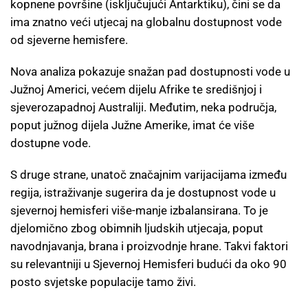
kopnene površine (isključujući Antarktiku), čini se da
ima znatno veći utjecaj na globalnu dostupnost vode
od sjeverne hemisfere.
Nova analiza pokazuje snažan pad dostupnosti vode u
Južnoj Americi, većem dijelu Afrike te središnjoj i
sjeverozapadnoj Australiji. Međutim, neka područja,
poput južnog dijela Južne Amerike, imat će više
dostupne vode.
S druge strane, unatoč značajnim varijacijama između
regija, istraživanje sugerira da je dostupnost vode u
sjevernoj hemisferi više-manje izbalansirana. To je
djelomično zbog obimnih ljudskih utjecaja, poput
navodnjavanja, brana i proizvodnje hrane. Takvi faktori
su relevantniji u Sjevernoj Hemisferi budući da oko 90
posto svjetske populacije tamo živi.