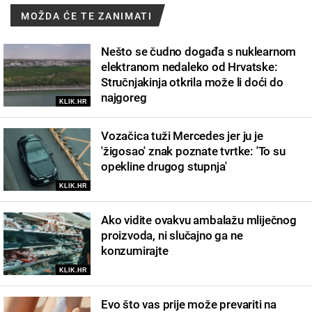
MOŽDA ĆE TE ZANIMATI
Nešto se čudno događa s nuklearnom
elektranom nedaleko od Hrvatske:
Stručnjakinja otkrila može li doći do
najgoreg
KLIK.HR
Vozačica tuži Mercedes jer ju je
'žigosao' znak poznate tvrtke: 'To su
opekline drugog stupnja'
KLIK.HR
Ako vidite ovakvu ambalažu mliječnog
proizvoda, ni slučajno ga ne
konzumirajte
KLIK.HR
Evo što vas prije može prevariti na