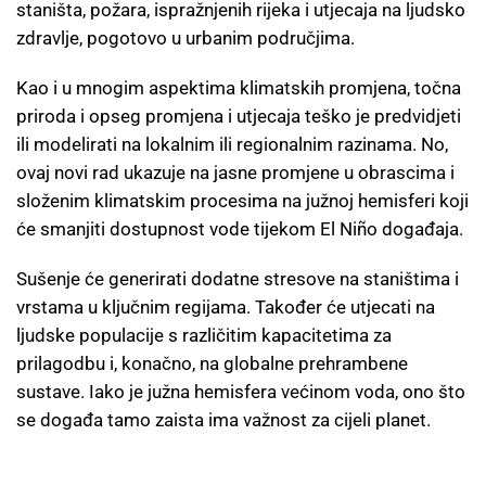
staništa, požara, ispražnjenih rijeka i utjecaja na ljudsko
zdravlje, pogotovo u urbanim područjima.
Kao i u mnogim aspektima klimatskih promjena, točna
priroda i opseg promjena i utjecaja teško je predvidjeti
ili modelirati na lokalnim ili regionalnim razinama. No,
ovaj novi rad ukazuje na jasne promjene u obrascima i
složenim klimatskim procesima na južnoj hemisferi koji
će smanjiti dostupnost vode tijekom El Niño događaja.
Sušenje će generirati dodatne stresove na staništima i
vrstama u ključnim regijama. Također će utjecati na
ljudske populacije s različitim kapacitetima za
prilagodbu i, konačno, na globalne prehrambene
sustave. Iako je južna hemisfera većinom voda, ono što
se događa tamo zaista ima važnost za cijeli planet.