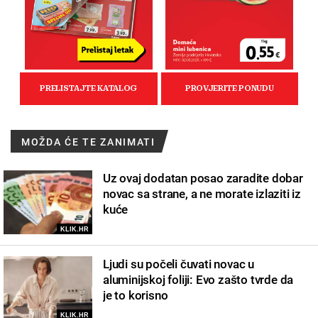
MOŽDA ĆE TE ZANIMATI
Uz ovaj dodatan posao zaradite dobar
novac sa strane, a ne morate izlaziti iz
kuće
KLIK.HR
Ljudi su počeli čuvati novac u
aluminijskoj foliji: Evo zašto tvrde da
je to korisno
KLIK.HR