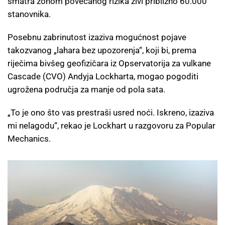
smatra zonom povećanog rizika živi približno 60.000
stanovnika.
Posebnu zabrinutost izaziva mogućnost pojave
takozvanog „lahara bez upozorenja“, koji bi, prema
riječima bivšeg geofizičara iz Opservatorija za vulkane
Cascade (CVO) Andyja Lockharta, mogao pogoditi
ugrožena područja za manje od pola sata.
„To je ono što vas prestraši usred noći. Iskreno, izaziva
mi nelagodu“, rekao je Lockhart u razgovoru za Popular
Mechanics.