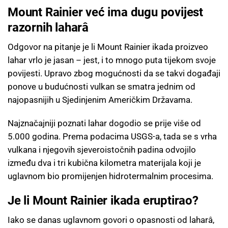
Mount Rainier već ima dugu povijest
razornih laharâ
Odgovor na pitanje je li Mount Rainier ikada proizveo
lahar vrlo je jasan – jest, i to mnogo puta tijekom svoje
povijesti. Upravo zbog mogućnosti da se takvi događaji
ponove u budućnosti vulkan se smatra jednim od
najopasnijih u Sjedinjenim Američkim Državama.
Najznačajniji poznati lahar dogodio se prije više od
5.000 godina. Prema podacima USGS-a, tada se s vrha
vulkana i njegovih sjeveroistočnih padina odvojilo
između dva i tri kubična kilometra materijala koji je
uglavnom bio promijenjen hidrotermalnim procesima.
Je li Mount Rainier ikada eruptirao?
Iako se danas uglavnom govori o opasnosti od laharâ,