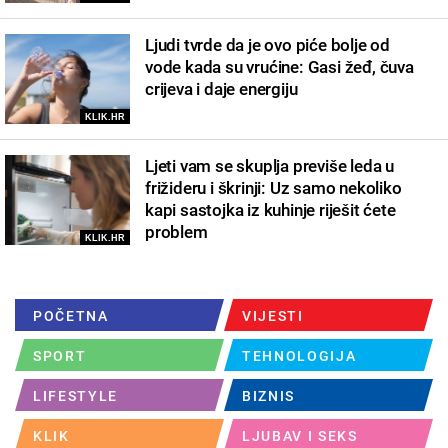
Ljudi tvrde da je ovo piće bolje od
vode kada su vrućine: Gasi žeđ, čuva
crijeva i daje energiju
KLIK.HR
Ljeti vam se skuplja previše leda u
frižideru i škrinji: Uz samo nekoliko
kapi sastojka iz kuhinje riješit ćete
problem
KLIK.HR
POČETNA
VIJESTI
SPORT
TEHNOLOGIJA
LIFESTYLE
BIZNIS
KLIK
LJUBAV I SEKS