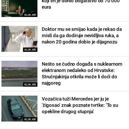
koji im je donio bogatstvo od 70 000
eura
KLIK.HR
Doktor mu se smijao kada je rekao da
misli da ga dodiruje nevidljiva ruka, a
nakon 20 godina dobio je dijagnozu
KLIK.HR
Nešto se čudno događa s nuklearnom
elektranom nedaleko od Hrvatske:
Stručnjakinja otkrila može li doći do
najgoreg
KLIK.HR
Vozačica tuži Mercedes jer ju je
'žigosao' znak poznate tvrtke: 'To su
opekline drugog stupnja'
KLIK.HR