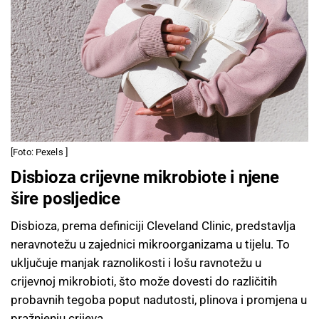
[Foto: Pexels ]
Disbioza crijevne mikrobiote i njene
šire posljedice
Disbioza, prema definiciji Cleveland Clinic, predstavlja
neravnotežu u zajednici mikroorganizama u tijelu. To
uključuje manjak raznolikosti i lošu ravnotežu u
crijevnoj mikrobioti, što može dovesti do različitih
probavnih tegoba poput nadutosti, plinova i promjena u
pražnjenju crijeva.