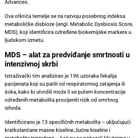
Advances.
Ova otkrića temelje se na razvoju posebnog indeksa
metaboličke disbioze (engl. Metabolic Dysbiosis Score,
MDS), koji identificira određene biokemijske markere u
ljudskom izmetu.
MDS – alat za predviđanje smrtnosti u
intenzivnoj skrbi
Istraživački tim analizirao je 196 uzoraka fekalija
pacijenata koji su patili od respiratornog zatajenja ili
šoka, kako bi utvrdili može li se putem koncentracije
određenih metabolita procijeniti rizik od smrtnog
ishoda.
Identificirano je 13 specifičnih metabolita – uključujući
kratkolančane masne kiseline, žučne kiseline i
metabolite triptofana – koji su se pokazali ključnima u