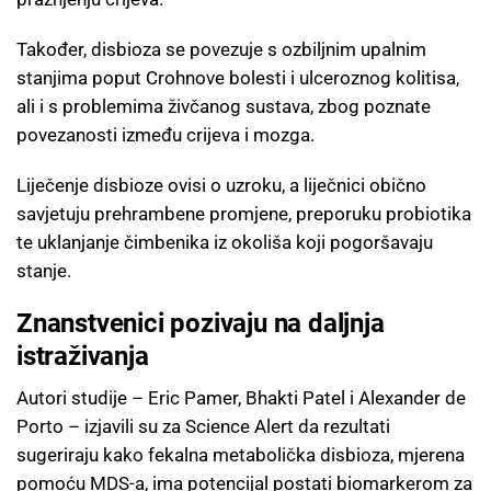
Također, disbioza se povezuje s ozbiljnim upalnim
stanjima poput Crohnove bolesti i ulceroznog kolitisa,
ali i s problemima živčanog sustava, zbog poznate
povezanosti između crijeva i mozga.
Liječenje disbioze ovisi o uzroku, a liječnici obično
savjetuju prehrambene promjene, preporuku probiotika
te uklanjanje čimbenika iz okoliša koji pogoršavaju
stanje.
Znanstvenici pozivaju na daljnja
istraživanja
Autori studije – Eric Pamer, Bhakti Patel i Alexander de
Porto – izjavili su za Science Alert da rezultati
sugeriraju kako fekalna metabolička disbioza, mjerena
pomoću MDS-a, ima potencijal postati biomarkerom za