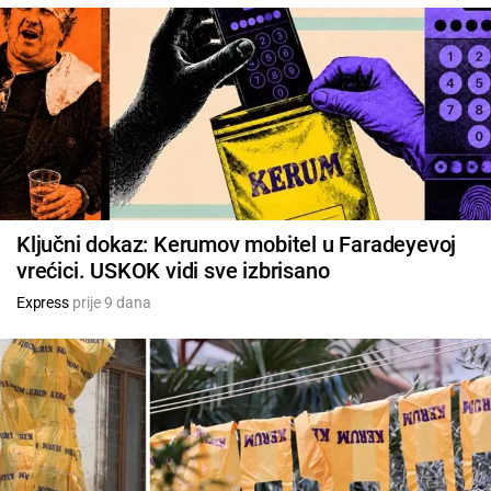
Ključni dokaz: Kerumov mobitel u Faradeyevoj
vrećici. USKOK vidi sve izbrisano
Express
prije 9 dana