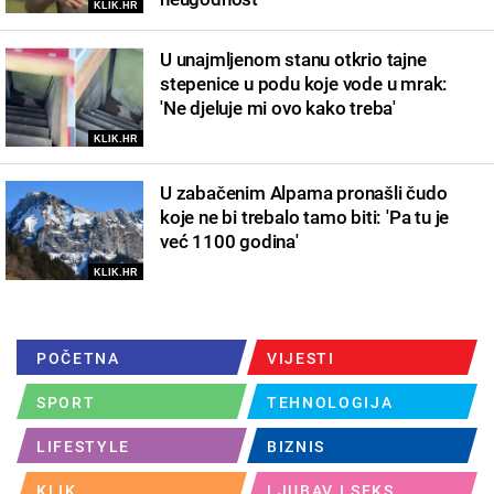
KLIK.HR
U unajmljenom stanu otkrio tajne
stepenice u podu koje vode u mrak:
'Ne djeluje mi ovo kako treba'
KLIK.HR
U zabačenim Alpama pronašli čudo
koje ne bi trebalo tamo biti: 'Pa tu je
već 1100 godina'
KLIK.HR
POČETNA
VIJESTI
SPORT
TEHNOLOGIJA
LIFESTYLE
BIZNIS
KLIK
LJUBAV I SEKS