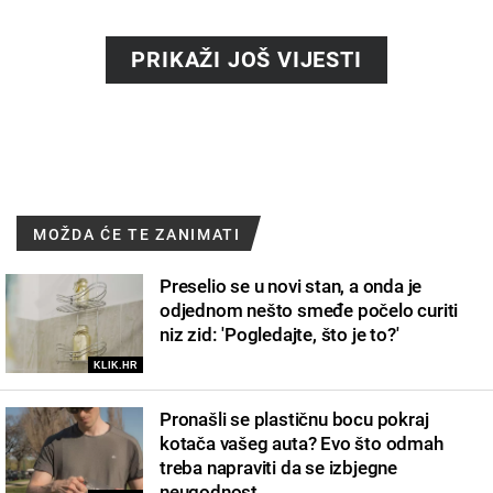
PRIKAŽI JOŠ VIJESTI
MOŽDA ĆE TE ZANIMATI
Preselio se u novi stan, a onda je
odjednom nešto smeđe počelo curiti
niz zid: 'Pogledajte, što je to?'
KLIK.HR
Pronašli se plastičnu bocu pokraj
kotača vašeg auta? Evo što odmah
treba napraviti da se izbjegne
neugodnost