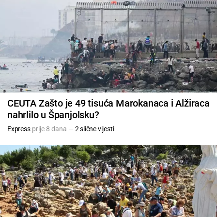
CEUTA Zašto je 49 tisuća Marokanaca i Alžiraca
nahrlilo u Španjolsku?
Express
prije 8 dana —
2 slične vijesti