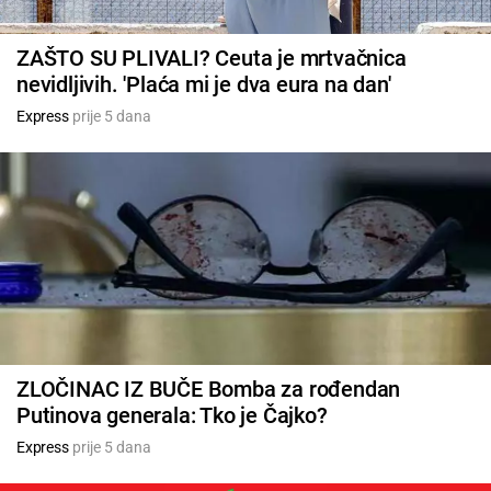
ZAŠTO SU PLIVALI? Ceuta je mrtvačnica
nevidljivih. 'Plaća mi je dva eura na dan'
Express
prije 5 dana
ZLOČINAC IZ BUČE Bomba za rođendan
Putinova generala: Tko je Čajko?
Express
prije 5 dana