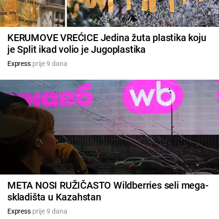
KERUMOVE VREĆICE Jedina žuta plastika koju
je Split ikad volio je Jugoplastika
Express
prije 9 dana
META NOSI RUŽIČASTO Wildberries seli mega-
skladišta u Kazahstan
Express
prije 9 dana