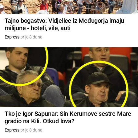
Tajno bogastvo: Vidjelice iz Međugorja imaju
milijune - hoteli, vile, auti
Express
prije 8 dana
Tko je Igor Sapunar: Sin Kerumove sestre Mare
gradio na Kili. Otkud lova?
Express
prije 8 dana