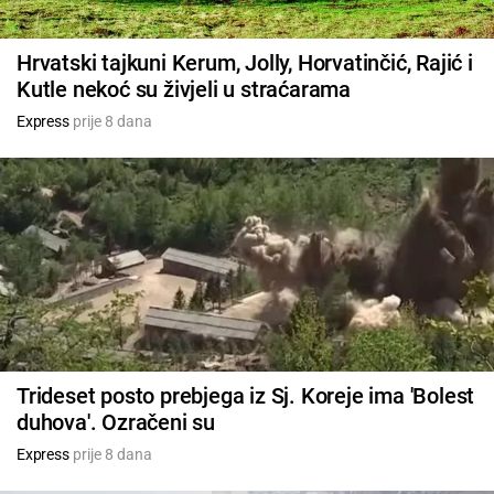
Hrvatski tajkuni Kerum, Jolly, Horvatinčić, Rajić i
Kutle nekoć su živjeli u straćarama
Express
prije 8 dana
Trideset posto prebjega iz Sj. Koreje ima 'Bolest
duhova'. Ozračeni su
Express
prije 8 dana