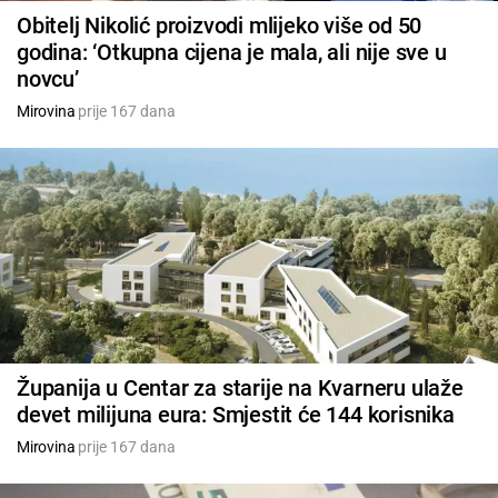
Obitelj Nikolić proizvodi mlijeko više od 50
godina: ‘Otkupna cijena je mala, ali nije sve u
novcu’
Mirovina
prije 167 dana
Županija u Centar za starije na Kvarneru ulaže
devet milijuna eura: Smjestit će 144 korisnika
Mirovina
prije 167 dana