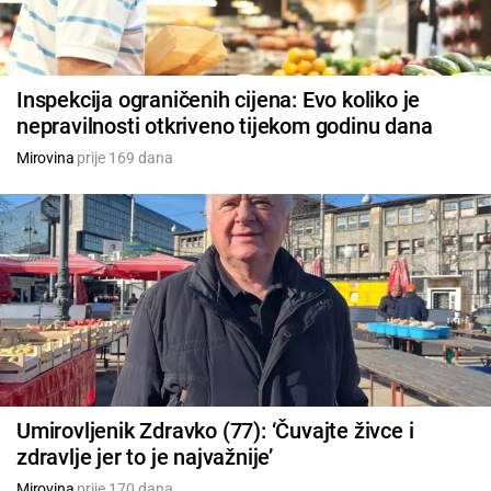
Inspekcija ograničenih cijena: Evo koliko je
nepravilnosti otkriveno tijekom godinu dana
Mirovina
prije 169 dana
Umirovljenik Zdravko (77): ‘Čuvajte živce i
zdravlje jer to je najvažnije’
Mirovina
prije 170 dana