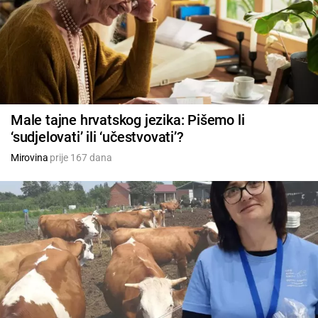
Male tajne hrvatskog jezika: Pišemo li
‘sudjelovati’ ili ‘učestvovati’?
Mirovina
prije 167 dana