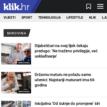
VIJESTI
SPORT
TEHNOLOGIJA
LIFESTYLE
KLIK
LJ
MIROVINA
Dijabetičari na ovaj lijek čekaju
predugo: ‘Ne tražimo privilegije, već
usklađivanje’
MIROVINA
Državnu maturu ne polažu samo
učenici: Najstariji maturant ima 66
godina
MIROVINA
Inicijativa ‘Od šutnje do promjene’ širi