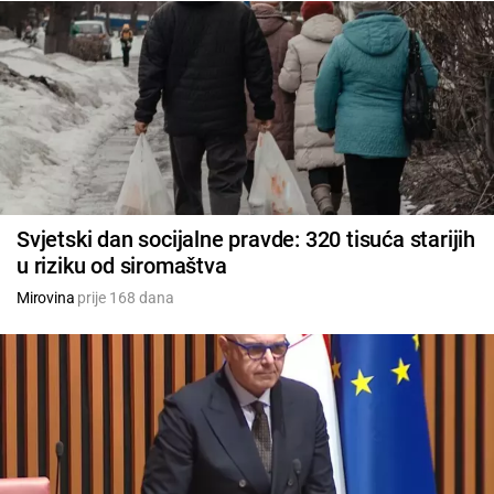
Svjetski dan socijalne pravde: 320 tisuća starijih
u riziku od siromaštva
Mirovina
prije 168 dana