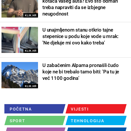
kotača vašeg auta? Evo što odmah
treba napraviti da se izbjegne
neugodnost
KLIK.HR
U unajmljenom stanu otkrio tajne
stepenice u podu koje vode u mrak:
'Ne djeluje mi ovo kako treba'
KLIK.HR
U zabačenim Alpama pronašli čudo
koje ne bi trebalo tamo biti: 'Pa tu je
već 1100 godina'
KLIK.HR
POČETNA
VIJESTI
SPORT
TEHNOLOGIJA