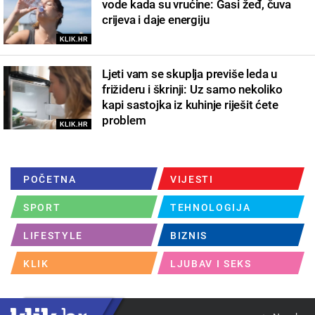
vode kada su vrućine: Gasi žeđ, čuva
crijeva i daje energiju
KLIK.HR
Ljeti vam se skuplja previše leda u
frižideru i škrinji: Uz samo nekoliko
kapi sastojka iz kuhinje riješit ćete
problem
KLIK.HR
POČETNA
VIJESTI
SPORT
TEHNOLOGIJA
LIFESTYLE
BIZNIS
KLIK
LJUBAV I SEKS