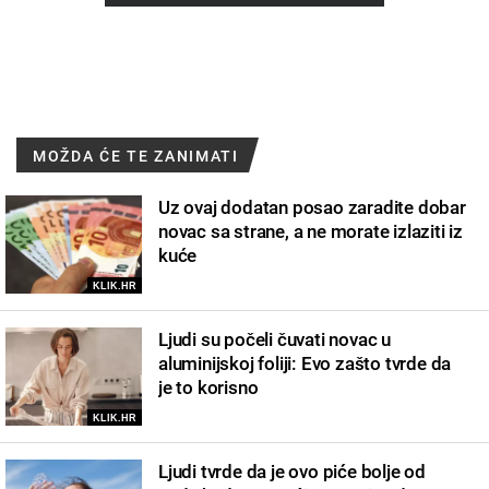
MOŽDA ĆE TE ZANIMATI
Uz ovaj dodatan posao zaradite dobar
novac sa strane, a ne morate izlaziti iz
kuće
KLIK.HR
Ljudi su počeli čuvati novac u
aluminijskoj foliji: Evo zašto tvrde da
je to korisno
KLIK.HR
Ljudi tvrde da je ovo piće bolje od