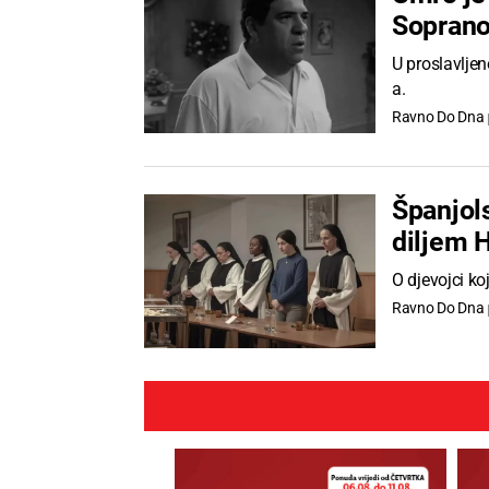
Soprano
U proslavljen
a.
Ravno Do Dna
Španjols
diljem 
O djevojci ko
Ravno Do Dna