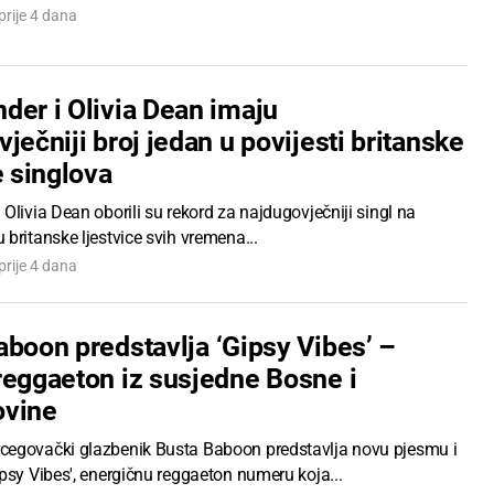
prije 4 dana
der i Olivia Dean imaju
ječniji broj jedan u povijesti britanske
e singlova
Olivia Dean oborili su rekord za najdugovječniji singl na
britanske ljestvice svih vremena...
prije 4 dana
aboon predstavlja ‘Gipsy Vibes’ –
reggaeton iz susjedne Bosne i
ovine
egovački glazbenik Busta Baboon predstavlja novu pjesmu i
psy Vibes', energičnu reggaeton numeru koja...