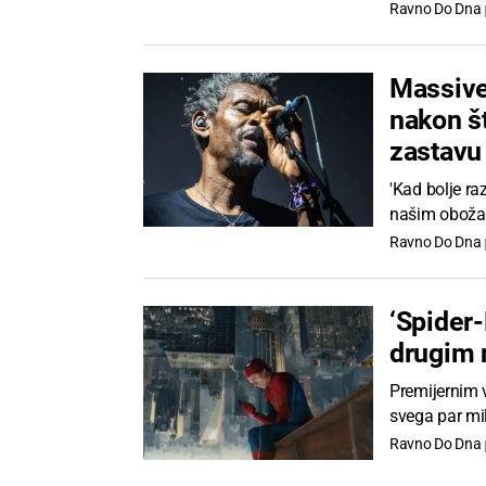
Ravno Do Dna
Massive 
nakon št
zastavu
'Kad bolje r
našim obožav
Ravno Do Dna
‘Spider-
drugim 
Premijernim 
svega par mi
Ravno Do Dna