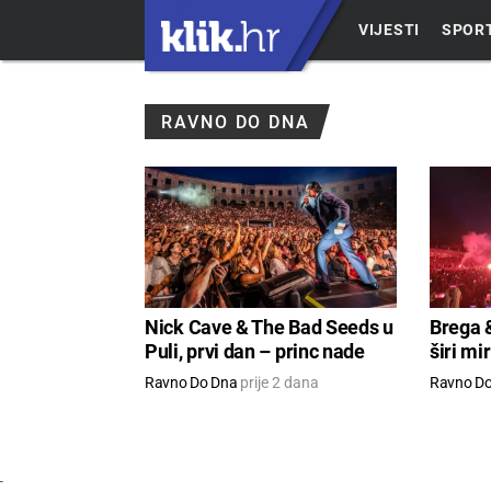
VIJESTI
SPOR
RAVNO DO DNA
Nick Cave & The Bad Seeds u
Brega &
Puli, prvi dan – princ nade
širi mi
Ravno Do Dna
prije 2 dana
Ravno D
-