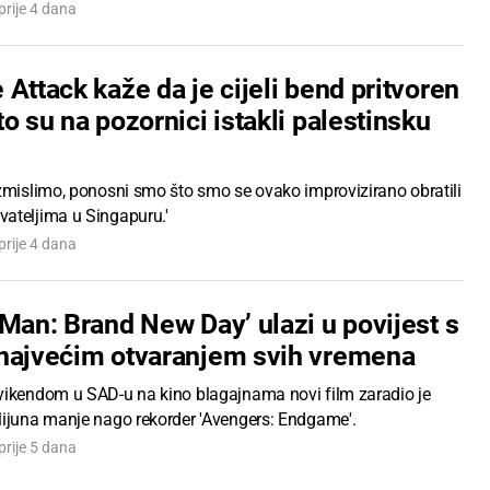
prije 4 dana
Attack kaže da je cijeli bend pritvoren
o su na pozornici istakli palestinsku
azmislimo, ponosni smo što smo se ovako improvizirano obratili
ateljima u Singapuru.'
prije 4 dana
Man: Brand New Day’ ulazi u povijest s
najvećim otvaranjem svih vremena
vikendom u SAD-u na kino blagajnama novi film zaradio je
lijuna manje nago rekorder 'Avengers: Endgame'.
prije 5 dana