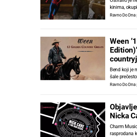
Ostvario je n
kinima, okupi
Ravno Do Dna
Ween ’1
Edition)
country
Bend koji je 
šale prečesto
Ravno Do Dna
Objavlje
Nicka C
Charm Music 
rasprodana k