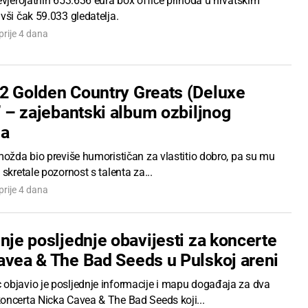
evjerojatnih 653.636 eura box office prihoda u hrvatskim
vši čak 59.033 gledatelja.
prije 4 dana
2 Golden Country Greats (Deluxe
’ – zajebantski album ozbiljnog
ja
možda bio previše humorističan za vlastitio dobro, pa su mu
 skretale pozornost s talenta za...
prije 4 dana
nje posljednje obavijesti za koncerte
avea & The Bad Seeds u Pulskoj areni
objavio je posljednje informacije i mapu događaja za dva
oncerta Nicka Cavea & The Bad Seeds koji...