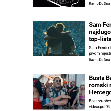
Ravno Do Dna
Sam Fen
najdugov
top-list
Sam Fender i 
prvom mjestu 
Ravno Do Dna
Busta B
romski 
Herceg
Bosanskoherc
videospot 'Gi