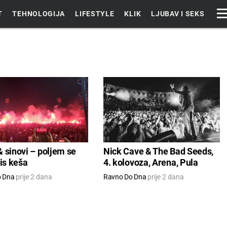
T
TEHNOLOGIJA
LIFESTYLE
KLIK
LJUBAV I SEKS
 sinovi – poljem se
Nick Cave & The Bad Seeds,
ris keša
4. kolovoza, Arena, Pula
o Dna
prije 2 dana
Ravno Do Dna
prije 2 dana