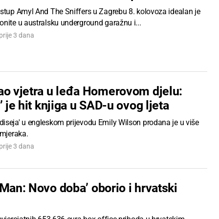
astup Amyl And The Sniffers u Zagrebu 8. kolovoza idealan je
onite u australsku underground garažnu i...
prije 3 dana
ao vjetra u leđa Homerovom djelu:
’ je hit knjiga u SAD-u ovog ljeta
iseja' u engleskom prijevodu Emily Wilson prodana je u više
imjeraka.
prije 3 dana
Man: Novo doba’ oborio i hrvatski