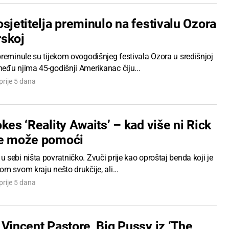
sjetitelja preminulo na festivalu Ozora
skoj
reminule su tijekom ovogodišnjeg festivala Ozora u središnjoj
eđu njima 45-godišnji Amerikanac čiju...
prije 5 dana
kes ‘Reality Awaits’ – kad više ni Rick
e može pomoći
sebi ništa povratničko. Zvuči prije kao oproštaj benda koji je
m svom kraju nešto drukčije, ali...
prije 5 dana
Vincent Pastore, Big Pussy iz ‘The