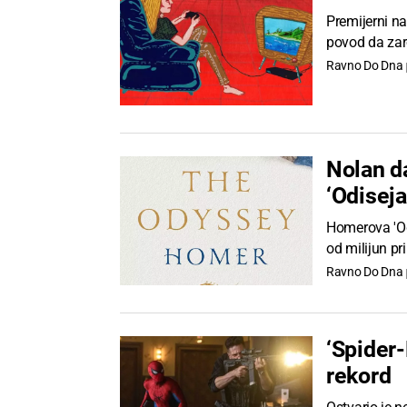
Premijerni n
povod da zar
Ravno Do Dna
Nolan d
‘Odiseja
Homerova 'Od
od milijun pr
Ravno Do Dna
‘Spider-
rekord