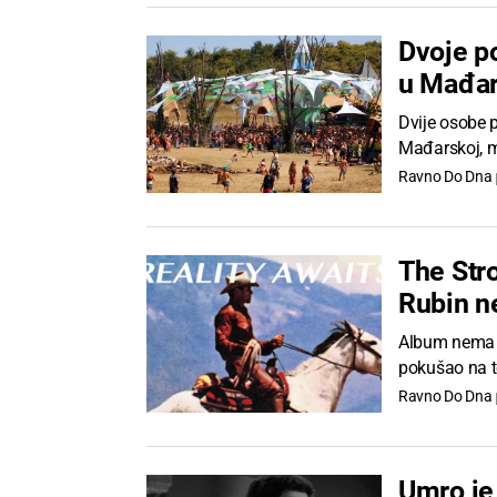
Dvoje po
u Mađar
Dvije osobe p
Mađarskoj, m
Ravno Do Dna
The Stro
Rubin n
Album nema u 
pokušao na to
Ravno Do Dna
Umro je 