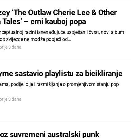
ey ‘The Outlaw Cherie Lee & Other
 Tales’ – crni kauboj popa
nceptualnoj razini iznenađujuće uspješan i čvrst, novi album
op zvijezde ne mođže pobjeći od...
prije 3 dana
rne sastavio playlistu za bicikliranje
ama, podijelio je i razmišljanje o promjenjivom stanju pop
prije 3 dana
roz suvremeni australski punk