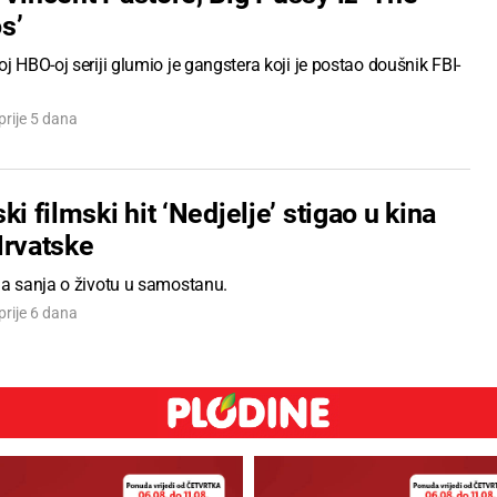
s’
oj HBO-oj seriji glumio je gangstera koji je postao doušnik FBI-
prije 5 dana
ki filmski hit ‘Nedjelje’ stigao u kina
Hrvatske
ja sanja o životu u samostanu.
prije 6 dana