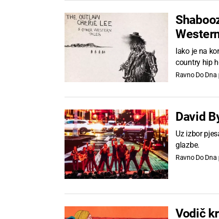
Shabooz
Western
Iako je na ko
country hip h
Ravno Do Dna
David By
Uz izbor pjes
glazbe.
Ravno Do Dna
Vodič k