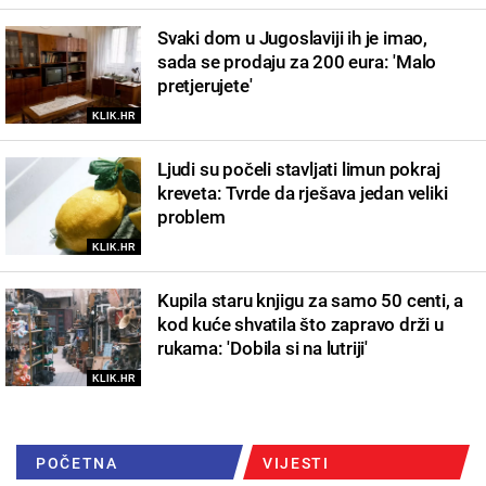
Svaki dom u Jugoslaviji ih je imao,
sada se prodaju za 200 eura: 'Malo
pretjerujete'
KLIK.HR
Ljudi su počeli stavljati limun pokraj
kreveta: Tvrde da rješava jedan veliki
problem
KLIK.HR
Kupila staru knjigu za samo 50 centi, a
kod kuće shvatila što zapravo drži u
rukama: 'Dobila si na lutriji'
KLIK.HR
POČETNA
VIJESTI