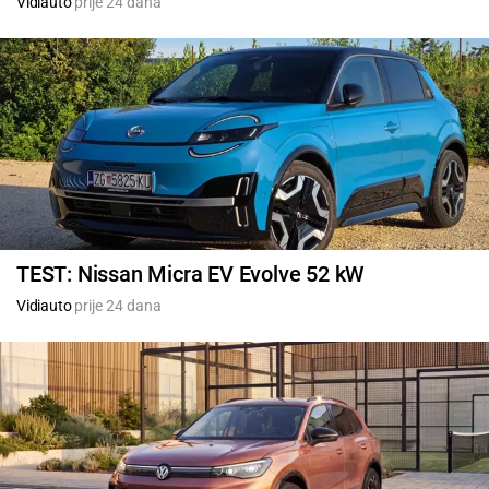
Vidiauto
prije 24 dana
TEST: Nissan Micra EV Evolve 52 kW
Vidiauto
prije 24 dana