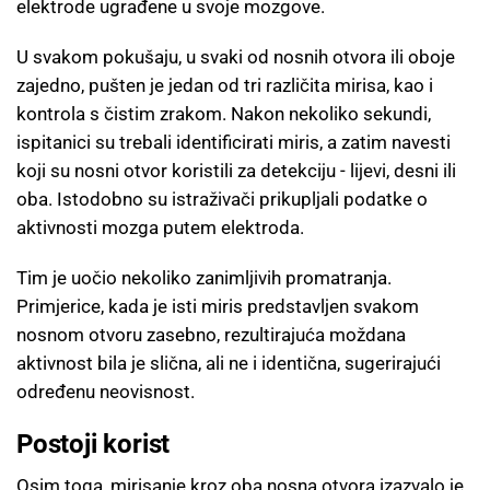
elektrode ugrađene u svoje mozgove.
U svakom pokušaju, u svaki od nosnih otvora ili oboje
zajedno, pušten je jedan od tri različita mirisa, kao i
kontrola s čistim zrakom. Nakon nekoliko sekundi,
ispitanici su trebali identificirati miris, a zatim navesti
koji su nosni otvor koristili za detekciju - lijevi, desni ili
oba. Istodobno su istraživači prikupljali podatke o
aktivnosti mozga putem elektroda.
Tim je uočio nekoliko zanimljivih promatranja.
Primjerice, kada je isti miris predstavljen svakom
nosnom otvoru zasebno, rezultirajuća moždana
aktivnost bila je slična, ali ne i identična, sugerirajući
određenu neovisnost.
Postoji korist
Osim toga, mirisanje kroz oba nosna otvora izazvalo je