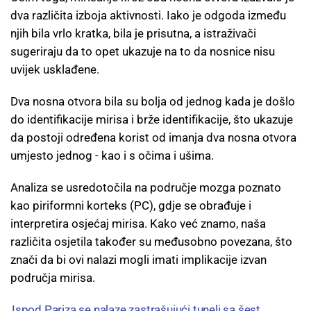
dva različita izboja aktivnosti. Iako je odgoda između
njih bila vrlo kratka, bila je prisutna, a istraživači
sugeriraju da to opet ukazuje na to da nosnice nisu
uvijek usklađene.
Dva nosna otvora bila su bolja od jednog kada je došlo
do identifikacije mirisa i brže identifikacije, što ukazuje
da postoji određena korist od imanja dva nosna otvora
umjesto jednog - kao i s očima i ušima.
Analiza se usredotočila na područje mozga poznato
kao piriformni korteks (PC), gdje se obrađuje i
interpretira osjećaj mirisa. Kako već znamo, naša
različita osjetila također su međusobno povezana, što
znači da bi ovi nalazi mogli imati implikacije izvan
područja mirisa.
Ispod Pariza se nalaze zastrašujući tuneli sa šest