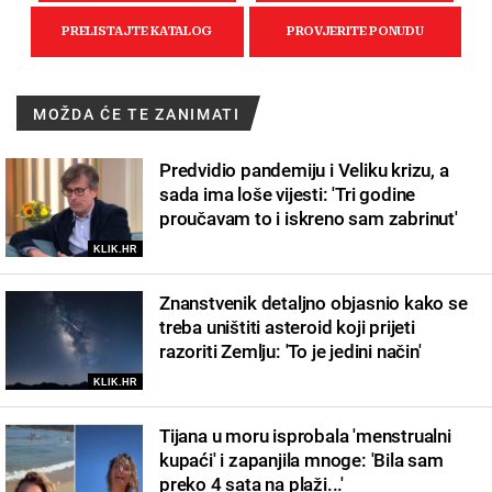
MOŽDA ĆE TE ZANIMATI
Predvidio pandemiju i Veliku krizu, a
sada ima loše vijesti: 'Tri godine
proučavam to i iskreno sam zabrinut'
KLIK.HR
Znanstvenik detaljno objasnio kako se
treba uništiti asteroid koji prijeti
razoriti Zemlju: 'To je jedini način'
KLIK.HR
Tijana u moru isprobala 'menstrualni
kupaći' i zapanjila mnoge: 'Bila sam
preko 4 sata na plaži...'