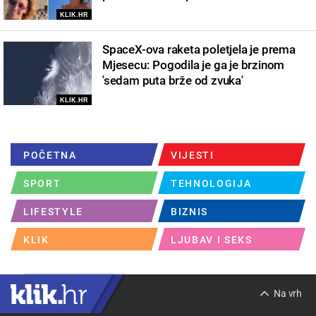
KLIK.HR
SpaceX-ova raketa poletjela je prema
Mjesecu: Pogodila je ga je brzinom
'sedam puta brže od zvuka'
KLIK.HR
POČETNA
VIJESTI
SPORT
TEHNOLOGIJA
LIFESTYLE
BIZNIS
KLIK
LJUBAV I SEKS
Na vrh