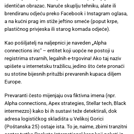
identičan obrazac. Naruče skuplju tehniku, alate ili
brendiranu odjeću preko Facebook i Instagram oglasa,
a na kućni prag im stiže jeftino smeće (poput krpe,
plastičnog privjeska ili starog komada odjeće).
Kao pošiljatelj na naljepnici je naveden „Alpha
connections inc" – entitet koji uopće ne postoji u
registrima stvarnih, legalnih e-trgovina! Ako taj naziv
upišete u internetsku tražilicu, jedino što ćete pronaći
su stotine bijesnih pritužbi prevarenih kupaca diljem
Europe.
Prevaranti često mijenjaju ova fiktivna imena (npr.
Alpha connections, Apex strategies, Stellar tech, Black
intermezzo) kako bi ih sustavi teže detektirali, dok
adresa logističkog skladišta u Velikoj Gorici
(Poštanska 25) ostaje ista. To je, naime, zbirni tranzitni