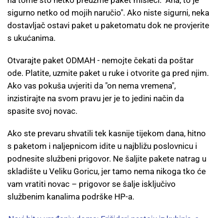
na tome što netko preuzme paket misleći: "Aha, to je
sigurno netko od mojih naručio". Ako niste sigurni, neka
dostavljač ostavi paket u paketomatu dok ne provjerite
s ukućanima.
Otvarajte paket ODMAH - nemojte čekati da poštar
ode. Platite, uzmite paket u ruke i otvorite ga pred njim.
Ako vas pokuša uvjeriti da "on nema vremena",
inzistirajte na svom pravu jer je to jedini način da
spasite svoj novac.
Ako ste prevaru shvatili tek kasnije tijekom dana, hitno
s paketom i naljepnicom idite u najbližu poslovnicu i
podnesite službeni prigovor. Ne šaljite pakete natrag u
skladište u Veliku Goricu, jer tamo nema nikoga tko će
vam vratiti novac – prigovor se šalje isključivo
službenim kanalima podrške HP-a.