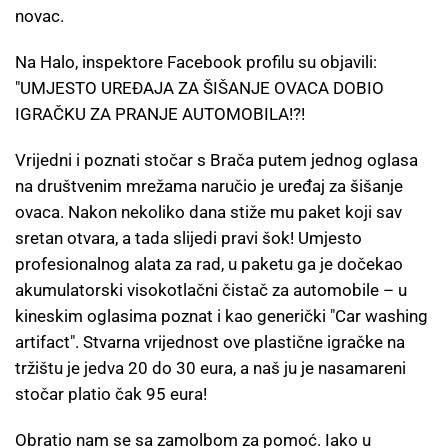
novac.
Na Halo, inspektore Facebook profilu su objavili:
"UMJESTO UREĐAJA ZA ŠIŠANJE OVACA DOBIO
IGRAČKU ZA PRANJE AUTOMOBILA!?!
Vrijedni i poznati stočar s Brača putem jednog oglasa
na društvenim mrežama naručio je uređaj za šišanje
ovaca. Nakon nekoliko dana stiže mu paket koji sav
sretan otvara, a tada slijedi pravi šok! Umjesto
profesionalnog alata za rad, u paketu ga je dočekao
akumulatorski visokotlačni čistač za automobile – u
kineskim oglasima poznat i kao generički "Car washing
artifact". Stvarna vrijednost ove plastične igračke na
tržištu je jedva 20 do 30 eura, a naš ju je nasamareni
stočar platio čak 95 eura!
Obratio nam se sa zamolbom za pomoć. Iako u