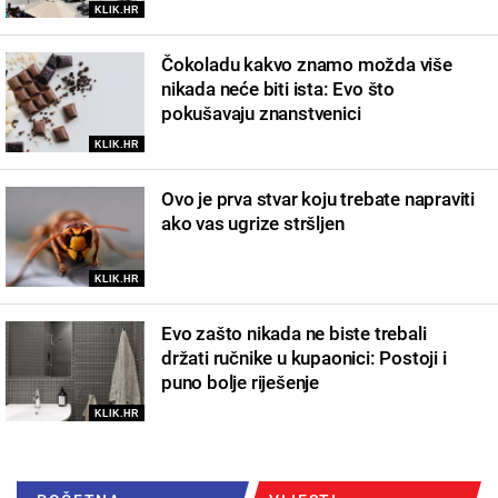
KLIK.HR
Čokoladu kakvo znamo možda više
nikada neće biti ista: Evo što
pokušavaju znanstvenici
KLIK.HR
Ovo je prva stvar koju trebate napraviti
ako vas ugrize stršljen
KLIK.HR
Evo zašto nikada ne biste trebali
držati ručnike u kupaonici: Postoji i
puno bolje riješenje
KLIK.HR