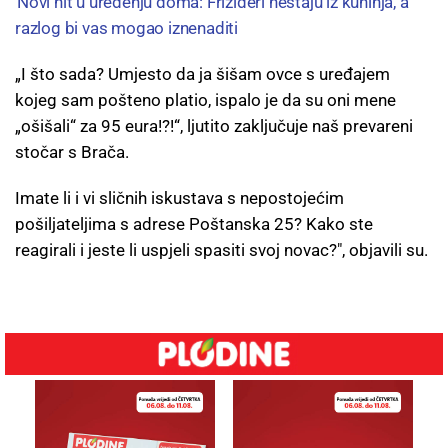
Novi hit u uređenju doma: Frižideri nestaju iz kuhinja, a
razlog bi vas mogao iznenaditi
„I što sada? Umjesto da ja šišam ovce s uređajem
kojeg sam pošteno platio, ispalo je da su oni mene
„ošišali“ za 95 eura!?!“, ljutito zaključuje naš prevareni
stočar s Brača.
Imate li i vi sličnih iskustava s nepostojećim
pošiljateljima s adrese Poštanska 25? Kako ste
reagirali i jeste li uspjeli spasiti svoj novac?", objavili su.