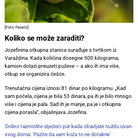
[Foto: Pexels]
Koliko se može zaraditi?
Jozefinina otkupna stanica surađuje s tvrtkom iz
Varaždina. Kada količina dosegne 500 kilograma,
kamion dolazi preuzeti puževe – a ako ih ima više,
otkup se organizira češće.
Trenutačna cijena iznosi 81 dinar po kilogramu. „Kad
sam počela, cijena je bila 53 dinara, pa ih je bilo mnogo
više i cijena je pala. Sad ih je manje, pa je i otkupna
cijena porasla“, objašnjava Jozefina.
Dobro razmislite sljedeći put kada obavljate nuždu izvan
svog doma: 'Pazite da vam koža to ne dotakne'