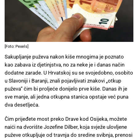
[Foto: Pexels]
Sakupljanje puževa nakon kiše mnogima je poznato
kao zabava iz djetinjstva, no za neke je i danas način
dodatne zarade. U Hrvatskoj su se svojedobno, osobito
u Slavoniji i Baranji, znali pojavljivati znakovi „otkup
puževa“ čim bi proljeće donijelo prve kiše. Danas ih je
sve manje, ali jedna otkupna stanica opstaje već puna
dva desetljeća.
Čim prijeđete most preko Drave kod Osijeka, možete
naići na dvorište Jozefine Dilber, koja svježe ulovljene
puževe otkupljuje od travnja do sredine svibnja, prenosi