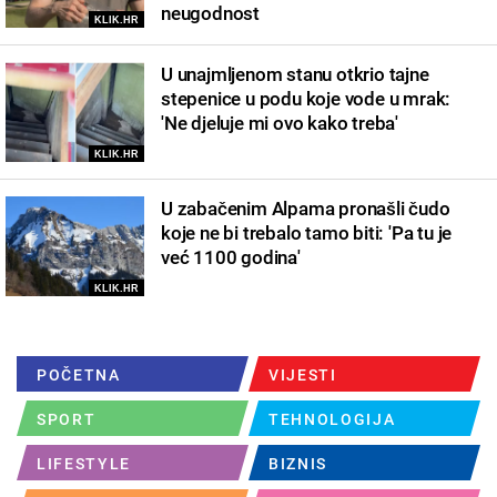
neugodnost
KLIK.HR
U unajmljenom stanu otkrio tajne
stepenice u podu koje vode u mrak:
'Ne djeluje mi ovo kako treba'
KLIK.HR
U zabačenim Alpama pronašli čudo
koje ne bi trebalo tamo biti: 'Pa tu je
već 1100 godina'
KLIK.HR
POČETNA
VIJESTI
SPORT
TEHNOLOGIJA
LIFESTYLE
BIZNIS