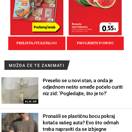
MOŽDA ĆE TE ZANIMATI
Preselio se u novi stan, a onda je
odjednom nešto smeđe počelo curiti
niz zid: 'Pogledajte, što je to?'
KLIK.HR
Pronašli se plastičnu bocu pokraj
kotača vašeg auta? Evo što odmah
treba napraviti da se izbjegne