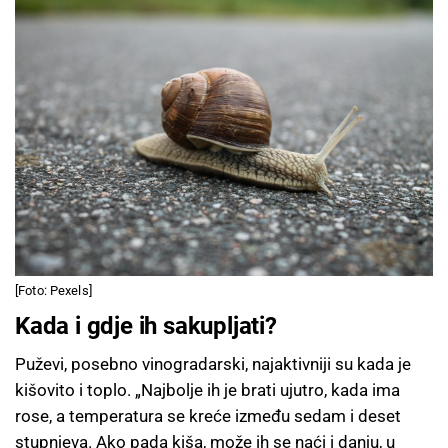
[Foto: Pexels]
Kada i gdje ih sakupljati?
Puževi, posebno vinogradarski, najaktivniji su kada je
kišovito i toplo. „Najbolje ih je brati ujutro, kada ima
rose, a temperatura se kreće između sedam i deset
stupnjeva. Ako pada kiša, može ih se naći i danju, u