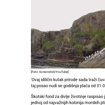
[Foto: Screenshot/YouTube]
'Ovaj idilični kutak prirode sada traži č
taj posao nudi se godišnja plaća od 31.
Škotski fond za divlje životinje raspis
jednoj od najvažnijih kolonija morskih pt