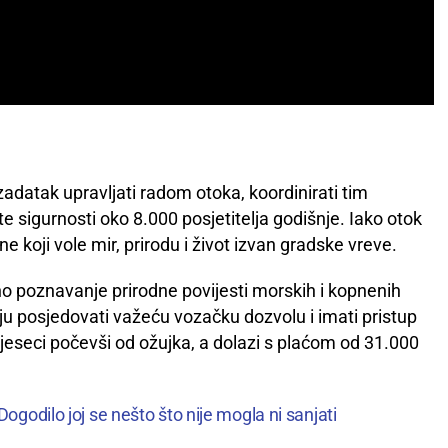
datak upravljati radom otoka, koordinirati tim
 te sigurnosti oko 8.000 posjetitelja godišnje. Iako otok
e koji vole mir, prirodu i život izvan gradske vreve.
 no poznavanje prirodne povijesti morskih i kopnenih
u posjedovati važeću vozačku dozvolu i imati pristup
 mjeseci počevši od ožujka, a dolazi s plaćom od 31.000
ogodilo joj se nešto što nije mogla ni sanjati