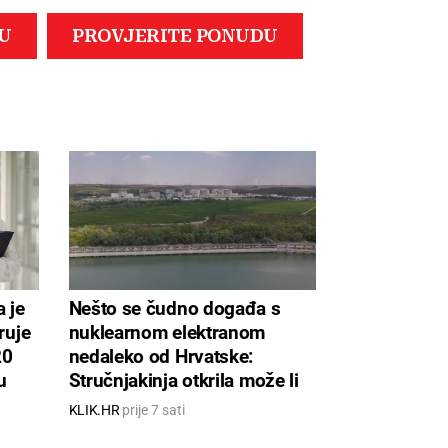
 je
Nešto se čudno događa s
ruje
nuklearnom elektranom
20
nedaleko od Hrvatske:
u
Stručnjakinja otkrila može li
doći do najgoreg
KLIK.HR
prije 7 sati