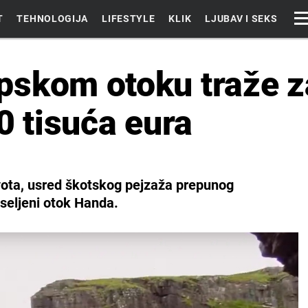
T
TEHNOLOGIJA
LIFESTYLE
KLIK
LJUBAV I SEKS
skom otoku traže z
0 tisuća eura
vota, usred škotskog pejzaža prepunog
aseljeni otok Handa.