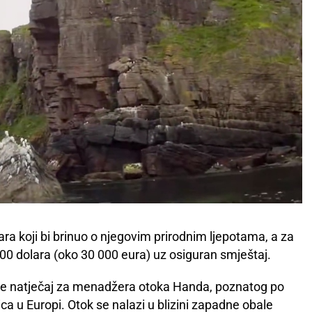
uvara koji bi brinuo o njegovim prirodnim ljepotama, a za
000 dolara (oko 30 000 eura) uz osiguran smještaj.
ao je natječaj za menadžera otoka Handa, poznatog po
ica u Europi. Otok se nalazi u blizini zapadne obale