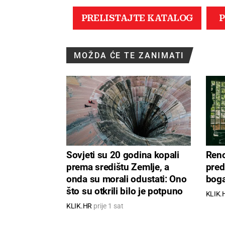
MOŽDA ĆE TE ZANIMATI
Sovjeti su 20 godina kopali
Reno
prema središtu Zemlje, a
pred
onda su morali odustati: Ono
boga
što su otkrili bilo je potpuno
KLIK.
neočekivano
KLIK.HR
prije 1 sat