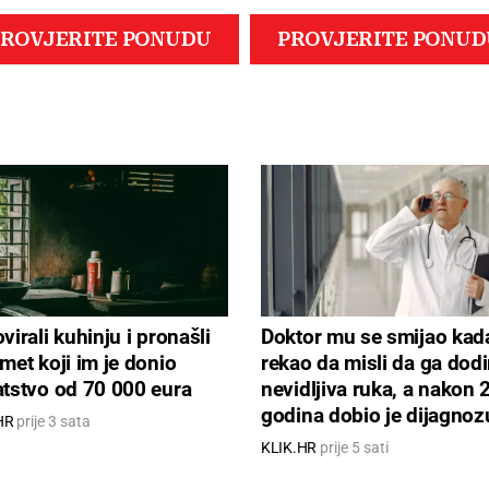
virali kuhinju i pronašli
Doktor mu se smijao kada
met koji im je donio
rekao da misli da ga dodi
tstvo od 70 000 eura
nevidljiva ruka, a nakon 
godina dobio je dijagnoz
HR
prije 3 sata
KLIK.HR
prije 5 sati