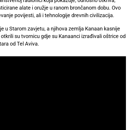
edinstvenoj radionici koja pokazuje, odnosno otkriva,
sticirane alate i oružje u ranom brončanom dobu. Ovo
nje povijesti, ali i tehnologije drevnih civilizacija.
je u Starom zavjetu, a njihova zemlja Kanaan kasnije
 otkrili su tvornicu gdje su Kanaanci izrađivali oštrice od
tara od Tel Aviva.