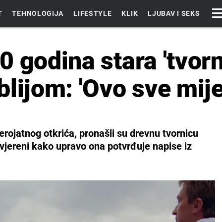
T
TEHNOLOGIJA
LIFESTYLE
KLIK
LJUBAV I SEKS
 godina stara 'tvorni
lijom: 'Ovo sve mije
erojatnog otkrića, pronašli su drevnu tvornicu
uvjereni kako upravo ona potvrđuje napise iz