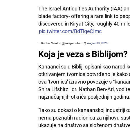
The Israel Antiquities Authority (IAA) 
blade factory- offering a rare link to pe
discovered in Kiryat City, roughly 40 miles
pic.twitter.com/BdTlqeCImc
— Robbie Mouton (@mcgmouton57)
August 13, 2025
Koja je veza s Biblijom?
Kanaanci su u Bibliji opisani kao narod ko
otkrivanjem tvornice potvrđeno je kako s
ova 'tvornica' izravno povezuje s “kanaa
Shira Lifshitz i dr. Nathan Ben-Ari, vodit
najznačajnijih otkrića posljednjih godina
"Iako su dokazi o kanaanskoj industriji o
nema poznatih radionica za njihovu sust
ukazuje na društvo sa složenom društ