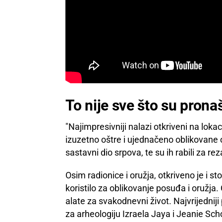
To nije sve što su pronaš
"Najimpresivniji nalazi otkriveni na loka
izuzetno oštre i ujednačeno oblikovane oš
sastavni dio srpova, te su ih rabili za rez
Osim radionice i oružja, otkriveno je i
koristilo za oblikovanje posuđa i oružja.
alate za svakodnevni život. Najvrijedni
za arheologiju Izraela Jaya i Jeanie Sc