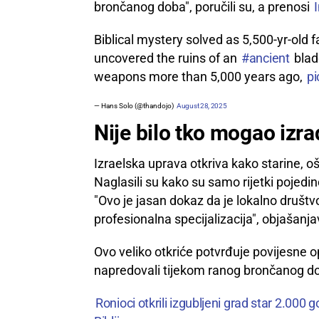
brončanog doba", poručili su, a prenosi
Biblical mystery solved as 5,500-yr-old f
uncovered the ruins of an
#ancient
blade
weapons more than 5,000 years ago,
pi
— Hans Solo (@thandojo)
August 28, 2025
Nije bilo tko mogao izra
Izraelska uprava otkriva kako starine, oštr
Naglasili su kako su samo rijetki pojedinc
"Ovo je jasan dokaz da je lokalno društvo
profesionalna specijalizacija", objašanja
Ovo veliko otkriće potvrđuje povijesne opi
napredovali tijekom ranog brončanog d
Ronioci otkrili izgubljeni grad star 2.000 