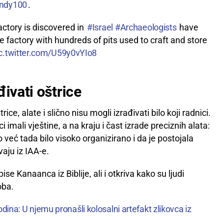
Indy100
.
actory is discovered in
#Israel
#Archaeologists
have
 factory with hundreds of pits used to craft and store
c.twitter.com/U59y0vYIo8
đivati oštrice
ice, alate i slično nisu mogli izrađivati bilo koji radnici.
i imali vještine, a na kraju i čast izrade preciznih alata:
 već tada bilo visoko organizirano i da je postojala
vaju iz IAA-e.
se Kanaanca iz Biblije, ali i otkriva kako su ljudi
oba.
godina: U njemu pronašli kolosalni artefakt zlikovca iz