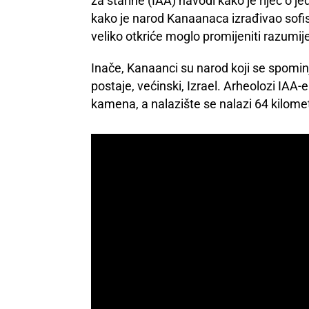
za starine (IAA) navodi kako je riječ o j
kako je narod Kanaanaca izrađivao sofi
veliko otkriće moglo promijeniti razumijeva
Inače, Kanaanci su narod koji se spomin
postaje, većinski, Izrael. Arheolozi IAA-e
kamena, a nalazište se nalazi 64 kilome