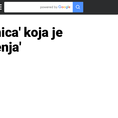
ca' koja je
nja'