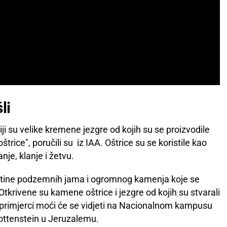
li
ciji su velike kremene jezgre od kojih su se proizvodile
trice", poručili su iz IAA. Oštrice su se koristile kao
anje, klanje i žetvu.
 stotine podzemnih jama i ogromnog kamenja koje se
 Otkrivene su kamene oštrice i jezgre od kojih su stvarali
ji primjerci moći će se vidjeti na Nacionalnom kampusu
hottenstein u Jeruzalemu.