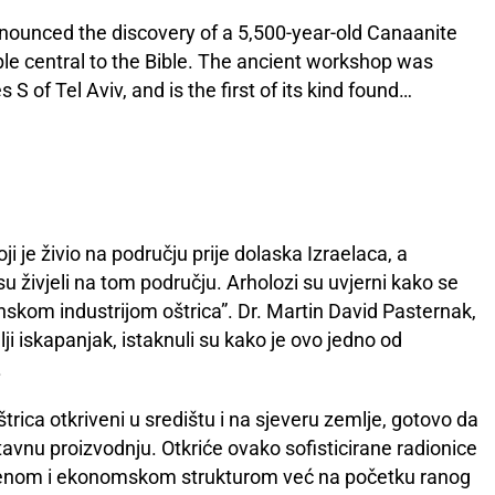
announced the discovery of a 5,500-year-old Canaanite
ople central to the Bible. The ancient workshop was
 S of Tel Aviv, and is the first of its kind found…
ji je živio na području prije dolaska Izraelaca, a
u živjeli na tom području. Arholozi su uvjerni kako se
nskom industrijom oštrica”. Dr. Martin David Pasternak,
elji iskapanjak, istaknuli su kako je ovo jedno od
.
štrica otkriveni u središtu i na sjeveru zemlje, gotovo da
avnu proizvodnju. Otkriće ovako sofisticirane radionice
venom i ekonomskom strukturom već na početku ranog