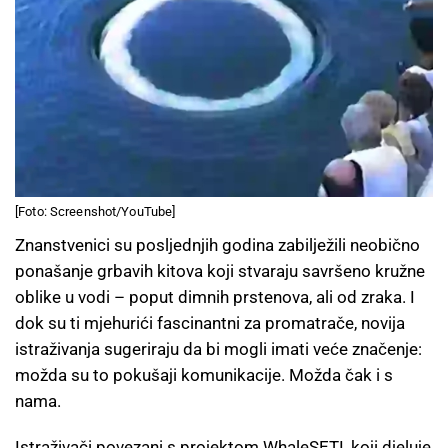
[Foto: Screenshot/YouTube]
Znanstvenici su posljednjih godina zabilježili neobično
ponašanje grbavih kitova koji stvaraju savršeno kružne
oblike u vodi – poput dimnih prstenova, ali od zraka. I
dok su ti mjehurići fascinantni za promatrače, novija
istraživanja sugeriraju da bi mogli imati veće značenje:
možda su to pokušaji komunikacije. Možda čak i s
nama.
Istraživači povezani s projektom WhaleSETI, koji djeluje