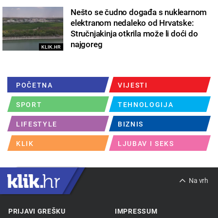
Nešto se čudno događa s nuklearnom
elektranom nedaleko od Hrvatske:
Stručnjakinja otkrila može li doći do
najgoreg
KLIK.HR
POČETNA
VIJESTI
SPORT
TEHNOLOGIJA
LIFESTYLE
BIZNIS
KLIK
LJUBAV I SEKS
Na vrh
PRIJAVI GREŠKU
IMPRESSUM