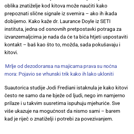
oblika znatiželje kod kitova može naučiti kako
prepoznati slične signale iz svemira – ako ih ikada
dobijemo. Kako kaže dr. Laurance Doyle iz SETI
instituta, jedna od osnovnih pretpostavki potraga za
izvanzemaljcima je nada da će ta bića htjeti uspostaviti
kontakt – baš kao što to, možda, sada pokušavaju i
kitovi.
Mrlje od dezodoransa na majicama prava su noćna
mora: Pojavio se vrhunski trik kako ih lako ukloniti
Suautorica studije Jodi Frediani istaknula je kako kitovi
često ne samo da ne bježe od ljudi, nego im namjerno
prilaze i u takvim susretima ispuhuju mjehuriće. Sve
više ukazuje na mogućnost da nismo sami – barem
kad je riječ o znatiželji i potrebi za povezivanjem.