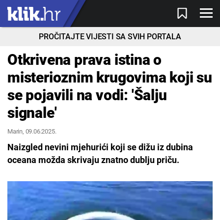
PROČITAJTE VIJESTI SA SVIH PORTALA
Otkrivena prava istina o
misterioznim krugovima koji su
se pojavili na vodi: 'Šalju
signale'
Marin
, 09.06.2025.
Naizgled nevini mjehurići koji se dižu iz dubina
oceana možda skrivaju znatno dublju priču.