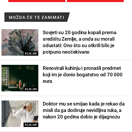
MOŽDA ĆE TE ZANIMATI
Sovjeti su 20 godina kopali prema
središtu Zemlje, a onda su morali
odustati: Ono što su otkrili bilo je
potpuno neočekivano
KLIK.HR
Renovirali kuhinju i pronašli predmet
koji im je donio bogatstvo od 70 000
eura
KLIK.HR
Doktor mu se smijao kada je rekao da
misli da ga dodiruje nevidljiva ruka, a
nakon 20 godina dobio je dijagnozu
KLIK.HR