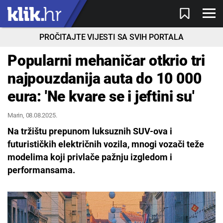
PROČITAJTE VIJESTI SA SVIH PORTALA
Popularni mehaničar otkrio tri
najpouzdanija auta do 10 000
eura: 'Ne kvare se i jeftini su'
Marin
, 08.08.2025.
Na tržištu prepunom luksuznih SUV-ova i
futurističkih električnih vozila, mnogi vozači teže
modelima koji privlače pažnju izgledom i
performansama.