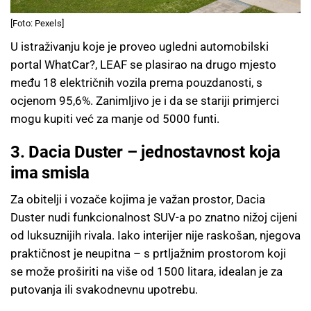
[Foto: Pexels]
U istraživanju koje je proveo ugledni automobilski
portal WhatCar?, LEAF se plasirao na drugo mjesto
među 18 električnih vozila prema pouzdanosti, s
ocjenom 95,6%. Zanimljivo je i da se stariji primjerci
mogu kupiti već za manje od 5000 funti.
3. Dacia Duster – jednostavnost koja
ima smisla
Za obitelji i vozače kojima je važan prostor, Dacia
Duster nudi funkcionalnost SUV-a po znatno nižoj cijeni
od luksuznijih rivala. Iako interijer nije raskošan, njegova
praktičnost je neupitna – s prtljažnim prostorom koji
se može proširiti na više od 1500 litara, idealan je za
putovanja ili svakodnevnu upotrebu.