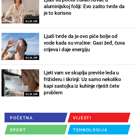
aluminijskoj foliji: Evo zašto tvrde da
je to korisno
KLIK.HR
Ljudi tvrde da je ovo piće bolje od
vode kada su vrućine: Gasi žeđ, čuva
crijeva i daje energiju
KLIK.HR
Ljeti vam se skuplja previše leda u
frižideru i škrinji: Uz samo nekoliko
kapi sastojka iz kuhinje riješit ćete
problem
KLIK.HR
POČETNA
VIJESTI
SPORT
TEHNOLOGIJA