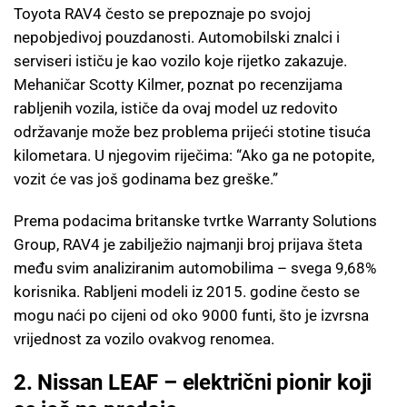
Toyota RAV4 često se prepoznaje po svojoj
nepobjedivoj pouzdanosti. Automobilski znalci i
serviseri ističu je kao vozilo koje rijetko zakazuje.
Mehaničar Scotty Kilmer, poznat po recenzijama
rabljenih vozila, ističe da ovaj model uz redovito
održavanje može bez problema prijeći stotine tisuća
kilometara. U njegovim riječima: “Ako ga ne potopite,
vozit će vas još godinama bez greške.”
Prema podacima britanske tvrtke Warranty Solutions
Group, RAV4 je zabilježio najmanji broj prijava šteta
među svim analiziranim automobilima – svega 9,68%
korisnika. Rabljeni modeli iz 2015. godine često se
mogu naći po cijeni od oko 9000 funti, što je izvrsna
vrijednost za vozilo ovakvog renomea.
2. Nissan LEAF – električni pionir koji