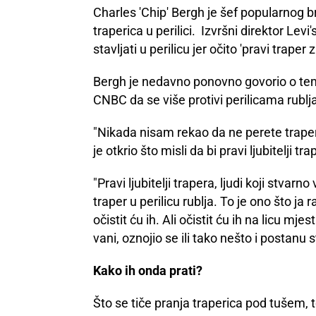
Charles 'Chip' Bergh je šef popularnog b
traperica u perilici. Izvršni direktor Levi
stavljati u perilicu jer očito 'pravi traper 
Bergh je nedavno ponovno govorio o temi 
CNBC da se više protivi perilicama rublj
"Nikada nisam rekao da ne perete traperic
je otkrio što misli da bi pravi ljubitelji tra
"Pravi ljubitelji trapera, ljudi koji stvar
traper u perilicu rublja. To je ono što ja
očistit ću ih. Ali očistit ću ih na licu m
vani, oznojio se ili tako nešto i postanu
Kako ih onda prati?
Što se tiče pranja traperica pod tušem, 