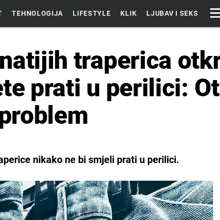
T
TEHNOLOGIJA
LIFESTYLE
KLIK
LJUBAV I SEKS
atijih traperica otkr
te prati u perilici: O
 problem
aperice nikako ne bi smjeli prati u perilici.