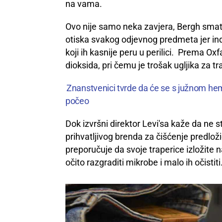
na vama.
Ovo nije samo neka zavjera, Bergh smatra 
otiska svakog odjevnog predmeta jer indus
koji ih kasnije peru u perilici. Prema Ox
dioksida, pri čemu je trošak ugljika za t
Znanstvenici tvrde da će se s južnom hem
počeo
Dok izvršni direktor Levi'sa kaže da ne st
prihvatljivog brenda za čišćenje predlož
preporučuje da svoje traperice izložite n
očito razgraditi mikrobe i malo ih očistiti