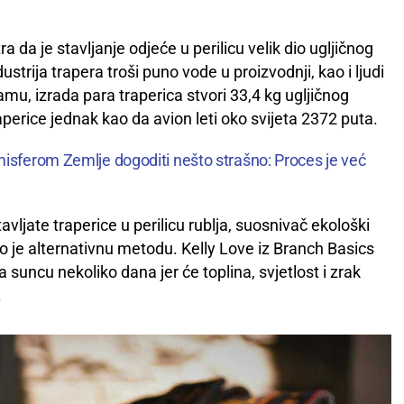
da je stavljanje odjeće u perilicu velik dio ugljičnog
trija trapera troši puno vode u proizvodnji, kao i ljudi
famu, izrada para traperica stvori 33,4 kg ugljičnog
raperice jednak kao da avion leti oko svijeta 2372 puta.
isferom Zemlje dogoditi nešto strašno: Proces je već
avljate traperice u perilicu rublja, suosnivač ekološki
io je alternativnu metodu. Kelly Love iz Branch Basics
a suncu nekoliko dana jer će toplina, svjetlost i zrak
.