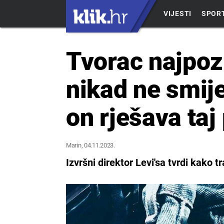
VIJESTI
SPOR
Tvorac najpozn
nikad ne smije
on rješava taj
Marin
, 04.11.2023.
Izvršni direktor Levi'sa tvrdi kako tr