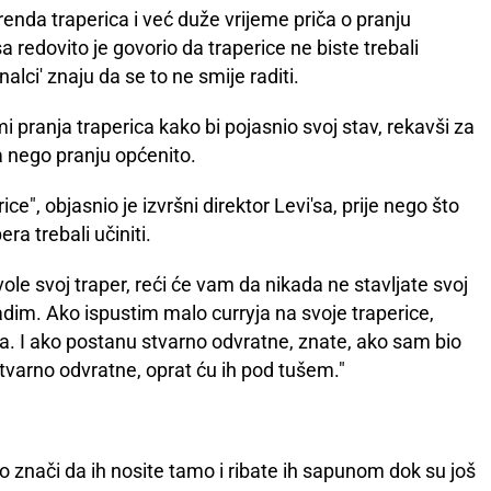
renda traperica i već duže vrijeme priča o pranju
'sa redovito je govorio da traperice ne biste trebali
znalci' znaju da se to ne smije raditi.
pranja traperica kako bi pojasnio svoj stav, rekavši za
a nego pranju općenito.
e", objasnio je izvršni direktor Levi'sa, prije nego što
pera trebali učiniti.
no vole svoj traper, reći će vam da nikada ne stavljate svoj
 radim. Ako ispustim malo curryja na svoje traperice,
jesta. I ako postanu stvarno odvratne, znate, ako sam bio
 stvarno odvratne, oprat ću ih pod tušem."
to znači da ih nosite tamo i ribate ih sapunom dok su još