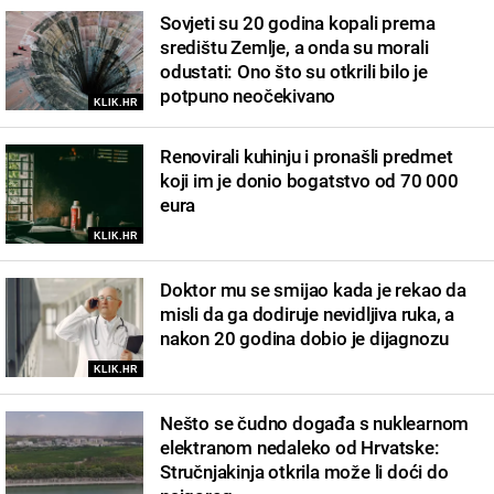
Sovjeti su 20 godina kopali prema
središtu Zemlje, a onda su morali
odustati: Ono što su otkrili bilo je
potpuno neočekivano
KLIK.HR
Renovirali kuhinju i pronašli predmet
koji im je donio bogatstvo od 70 000
eura
KLIK.HR
Doktor mu se smijao kada je rekao da
misli da ga dodiruje nevidljiva ruka, a
nakon 20 godina dobio je dijagnozu
KLIK.HR
Nešto se čudno događa s nuklearnom
elektranom nedaleko od Hrvatske:
Stručnjakinja otkrila može li doći do