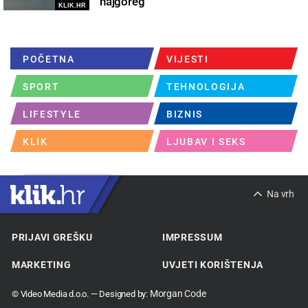
najgoreg
KLIK.HR
POČETNA
VIJESTI
SPORT
TEHNOLOGIJA
LIFESTYLE
BIZNIS
KLIK
LJUBAV I SEKS
Na vrh
PRIJAVI GREŠKU
IMPRESSUM
MARKETING
UVJETI KORIŠTENJA
Morgan Code
© Video Media d.o.o. — Designed by: