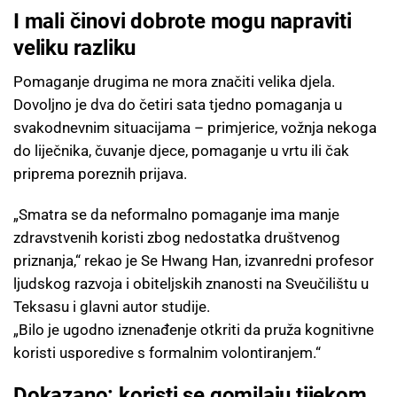
I mali činovi dobrote mogu napraviti
veliku razliku
Pomaganje drugima ne mora značiti velika djela.
Dovoljno je dva do četiri sata tjedno pomaganja u
svakodnevnim situacijama – primjerice, vožnja nekoga
do liječnika, čuvanje djece, pomaganje u vrtu ili čak
priprema poreznih prijava.
„Smatra se da neformalno pomaganje ima manje
zdravstvenih koristi zbog nedostatka društvenog
priznanja,“ rekao je Se Hwang Han, izvanredni profesor
ljudskog razvoja i obiteljskih znanosti na Sveučilištu u
Teksasu i glavni autor studije.
„Bilo je ugodno iznenađenje otkriti da pruža kognitivne
koristi usporedive s formalnim volontiranjem.“
Dokazano: koristi se gomilaju tijekom