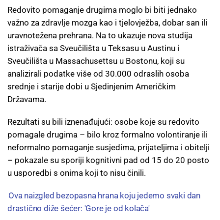
Redovito pomaganje drugima moglo bi biti jednako
važno za zdravlje mozga kao i tjelovježba, dobar san ili
uravnotežena prehrana. Na to ukazuje nova studija
istraživača sa Sveučilišta u Teksasu u Austinu i
Sveučilišta u Massachusettsu u Bostonu, koji su
analizirali podatke više od 30.000 odraslih osoba
srednje i starije dobi u Sjedinjenim Američkim
Državama.
Rezultati su bili iznenađujući: osobe koje su redovito
pomagale drugima – bilo kroz formalno volontiranje ili
neformalno pomaganje susjedima, prijateljima i obitelji
– pokazale su sporiji kognitivni pad od 15 do 20 posto
u usporedbi s onima koji to nisu činili.
Ova naizgled bezopasna hrana koju jedemo svaki dan
drastično diže šećer: 'Gore je od kolača'