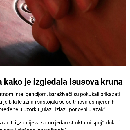
a kako je izgledala Isusova kruna
tnom inteligencijom, istraživači su pokušali prikazati
je bila kružna i sastojala se od trnova usmjerenih
spoređene u uzorku „ulaz–izlaz–ponovni ulazak“.
izraditi i „zahtijeva samo jedan strukturni spoj“, dok bi