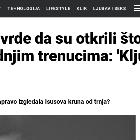
T
TEHNOLOGIJA
LIFESTYLE
KLIK
LJUBAV I SEKS
vrde da su otkrili što
dnjim trenucima: 'Klj
pravo izgledala Isusova kruna od trnja?