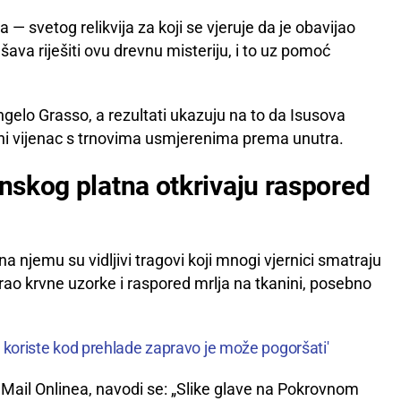
— svetog relikvija za koji se vjeruje da je obavijao
ava riješiti ovu drevnu misteriju, i to uz pomoć
angelo Grasso, a rezultati ukazuju na to da Isusova
užni vijenac s trnovima usmjerenima prema unutra.
inskog platna otkrivaju raspored
a njemu su vidljivi tragovi koji mnogi vjernici smatraju
irao krvne uzorke i raspored mrlja na tkanini, posebno
vi koriste kod prehlade zapravo je može pogoršati'
ću Mail Onlinea, navodi se: „Slike glave na Pokrovnom