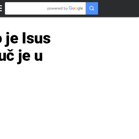
 je Isus
uč je u