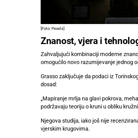
[Foto: Pexels]
Znanost, vjera i tehnolog
Zahvaljujući kombinaciji moderne znanosti
omogućilo novo razumijevanje jednog od
Grasso zaključuje da podaci iz Torinsko
dosad:
„Mapiranje mrlja na glavi pokrova, meha
podržavaju teoriju o kruni u obliku kružni
Njegova studija, iako još nije recenzira
vjerskim krugovima.