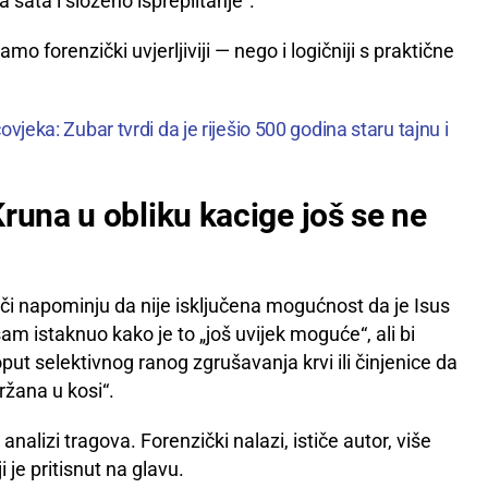
a sata i složeno ispreplitanje“.
mo forenzički uvjerljiviji — nego i logičniji s praktične
ovjeka: Zubar tvrdi da je riješio 500 godina staru tajnu i
runa u obliku kacige još se ne
i napominju da nije isključena mogućnost da je Isus
sam istaknuo kako je to „još uvijek moguće“, ali bi
put selektivnog ranog zgrušavanja krvi ili činjenice da
ržana u kosi“.
alizi tragova. Forenzički nalazi, ističe autor, više
je pritisnut na glavu.