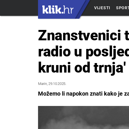
VIJESTI
SPOR
Znanstvenici t
radio u poslje
kruni od trnja'
Marin
, 29.10.2025.
Možemo li napokon znati kako je za