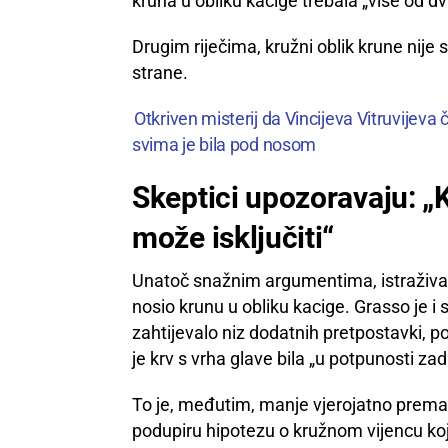
kruna u obliku kacige trebala „više od dv
Drugim riječima, kružni oblik krune nije sa
strane.
Otkriven misterij da Vincijeva Vitruvijeva č
svima je bila pod nosom
Skeptici upozoravaju: „K
može isključiti“
Unatoč snažnim argumentima, istraživač
nosio krunu u obliku kacige. Grasso je i 
zahtijevalo niz dodatnih pretpostavki, po
je krv s vrha glave bila „u potpunosti zad
To je, međutim, manje vjerojatno prema an
podupiru hipotezu o kružnom vijencu koji 