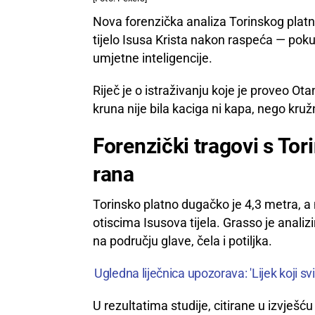
Nova forenzička analiza Torinskog platna 
tijelo Isusa Krista nakon raspeća — pokuš
umjetne inteligencije.
Riječ je o istraživanju koje je proveo Ot
kruna nije bila kaciga ni kapa, nego kr
Forenzički tragovi s Tor
rana
Torinsko platno dugačko je 4,3 metra, a n
otiscima Isusova tijela. Grasso je analiz
na području glave, čela i potiljka.
Ugledna liječnica upozorava: 'Lijek koji s
U rezultatima studije, citirane u izvješ