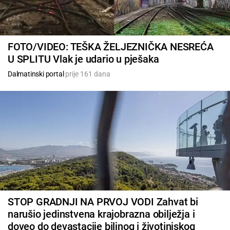
FOTO/VIDEO: TEŠKA ŽELJEZNIČKA NESREĆA
U SPLITU Vlak je udario u pješaka
Dalmatinski portal
prije 161 dana
STOP GRADNJI NA PRVOJ VODI Zahvat bi
narušio jedinstvena krajobrazna obilježja i
doveo do devastacije biljnog i životinjskog