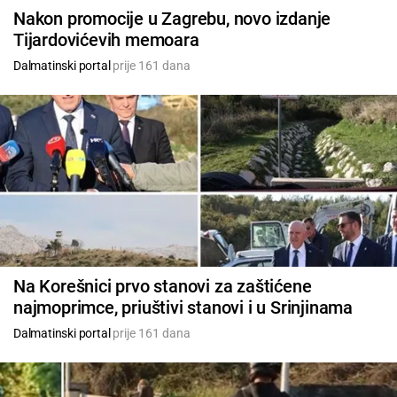
Nakon promocije u Zagrebu, novo izdanje
Tijardovićevih memoara
Dalmatinski portal
prije 161 dana
Na Korešnici prvo stanovi za zaštićene
najmoprimce, priuštivi stanovi i u Srinjinama
Dalmatinski portal
prije 161 dana