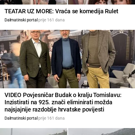
TEATAR UZ MORE: Vraća se komedija Rulet
Dalmatinski portal
prije 161 dana
VIDEO Povjesničar Budak o kralju Tomislavu:
Inzistirati na 925. znači eliminirati možda
najsjajnije razdoblje hrvatske povijesti
Dalmatinski portal
prije 161 dana