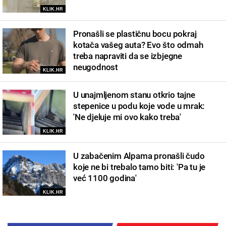
KLIK.HR
Pronašli se plastičnu bocu pokraj
kotača vašeg auta? Evo što odmah
treba napraviti da se izbjegne
neugodnost
KLIK.HR
U unajmljenom stanu otkrio tajne
stepenice u podu koje vode u mrak:
'Ne djeluje mi ovo kako treba'
KLIK.HR
U zabačenim Alpama pronašli čudo
koje ne bi trebalo tamo biti: 'Pa tu je
već 1100 godina'
KLIK.HR