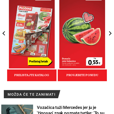
MOŽDA ĆE TE ZANIMATI
Vozačica tuži Mercedes jer ju je
'žigosao' znak poznate tvrtke: 'To su