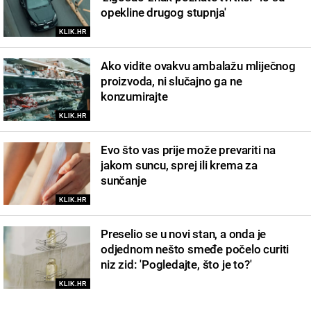
opekline drugog stupnja'
KLIK.HR
Ako vidite ovakvu ambalažu mliječnog
proizvoda, ni slučajno ga ne
konzumirajte
KLIK.HR
Evo što vas prije može prevariti na
jakom suncu, sprej ili krema za
sunčanje
KLIK.HR
Preselio se u novi stan, a onda je
odjednom nešto smeđe počelo curiti
niz zid: 'Pogledajte, što je to?'
KLIK.HR