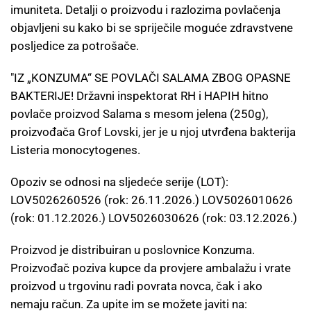
imuniteta. Detalji o proizvodu i razlozima povlačenja
objavljeni su kako bi se spriječile moguće zdravstvene
posljedice za potrošače.
"IZ „KONZUMA“ SE POVLAČI SALAMA ZBOG OPASNE
BAKTERIJE! Državni inspektorat RH i HAPIH hitno
povlače proizvod Salama s mesom jelena (250g),
proizvođača Grof Lovski, jer je u njoj utvrđena bakterija
Listeria monocytogenes.
Opoziv se odnosi na sljedeće serije (LOT):
LOV5026260526 (rok: 26.11.2026.) LOV5026010626
(rok: 01.12.2026.) LOV5026030626 (rok: 03.12.2026.)
Proizvod je distribuiran u poslovnice Konzuma.
Proizvođač poziva kupce da provjere ambalažu i vrate
proizvod u trgovinu radi povrata novca, čak i ako
nemaju račun. Za upite im se možete javiti na: