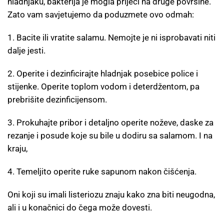
hladnjaku, bakterija je mogla prijeći na druge površine.
Zato vam savjetujemo da poduzmete ovo odmah:
1. Bacite ili vratite salamu. Nemojte je ni isprobavati niti
dalje jesti.
2. Operite i dezinficirajte hladnjak posebice police i
stijenke. Operite toplom vodom i deterdžentom, pa
prebrišite dezinficijensom.
3. Prokuhajte pribor i detaljno operite noževe, daske za
rezanje i posude koje su bile u dodiru sa salamom. I na
kraju,
4. Temeljito operite ruke sapunom nakon čišćenja.
Oni koji su imali listeriozu znaju kako zna biti neugodna,
ali i u konačnici do čega može dovesti.