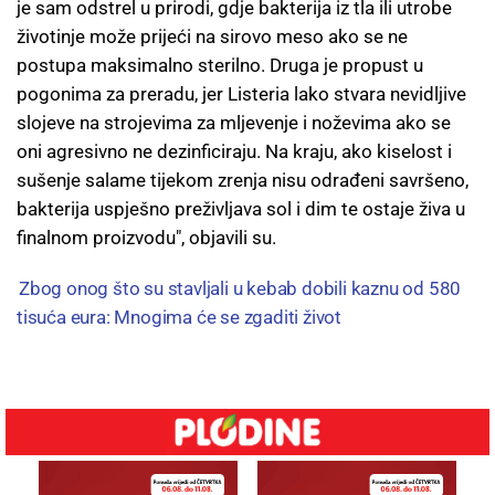
je sam odstrel u prirodi, gdje bakterija iz tla ili utrobe
životinje može prijeći na sirovo meso ako se ne
postupa maksimalno sterilno. Druga je propust u
pogonima za preradu, jer Listeria lako stvara nevidljive
slojeve na strojevima za mljevenje i noževima ako se
oni agresivno ne dezinficiraju. Na kraju, ako kiselost i
sušenje salame tijekom zrenja nisu odrađeni savršeno,
bakterija uspješno preživljava sol i dim te ostaje živa u
finalnom proizvodu", objavili su.
Zbog onog što su stavljali u kebab dobili kaznu od 580
tisuća eura: Mnogima će se zgaditi život