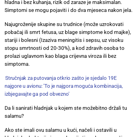
hladna i bez kuhanja, rizik od zaraze je maksimalan.
Simptomi se mogu pojaviti i do dva mjeseca nakon jela.
Najugroženije skupine su trudnice (može uzrokovati
pobačaj ili smrt fetusa, uz blage simptome kod majke),
stariji i bolesni (Izaziva meningitis i sepsu, uz visoku
stopu smrtnosti od 20-30%), a kod zdravih osoba to
prolazi uglavnom kao blaga crijevna viroza ili bez
simptoma.
Stručnjak za putovanja otkrio zašto je sjedalo 19E
najgore u avionu: 'To je najgora moguća kombinacija,
izbjegavajte ga pod obvezno'
Da li sanirati hladnjak u kojem ste možebitno držali tu
salamu?
Ako ste imali ovu salamu u kući, načeli i ostavili u