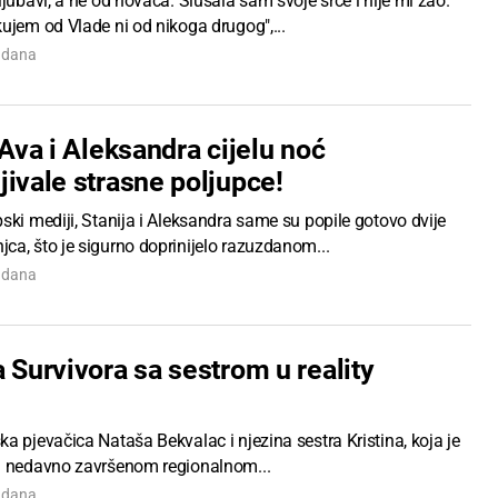
ljubavi, a ne od novaca. Slušala sam svoje srce i nije mi žao.
ujem od Vlade ni od nikoga drugog",...
7 dana
 Ava i Aleksandra cijelu noć
ivale strasne poljupce!
ski mediji, Stanija i Aleksandra same su popile gotovo dvije
ca, što je sigurno doprinijelo razuzdanom...
7 dana
 Survivora sa sestrom u reality
a pjevačica Nataša Bekvalac i njezina sestra Kristina, koja je
u nedavno završenom regionalnom...
7 dana