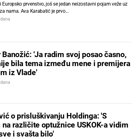
 i Europsko prvenstvo, još se jedan neizostavni pojam veže uz
e za nama. Ava Karabatić je prvo...
7 dana
 Banožić: 'Ja radim svoj posao časno,
nije bila tema između mene i premijera
m iz Vlade'
7 dana
ć o prisluškivanju Holdinga: 'S
 na različite optužnice USKOK-a vidim
sve i svašta bilo'