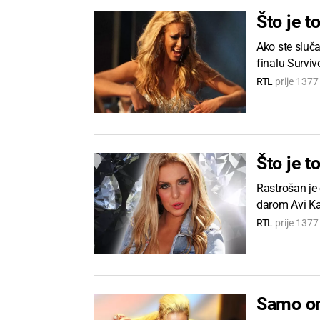
Što je t
Ako ste sluča
finalu Surviv
RTL
prije 137
Što je t
Rastrošan je
darom Avi Kar
RTL
prije 137
Samo on