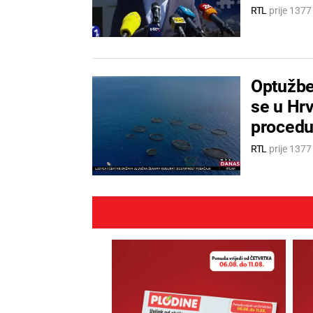
RTL
prije 137
Optužbe 
se u Hrv
procedu
RTL
prije 137