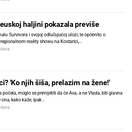
euskoj haljini pokazala previše
nalu Survivora i svojoj odlučujućoj ulozi, te općenito o
regionalnom reality showu na Kostarici,...
7 dana
i? 'Ko njih šiša, prelazim na žene!'
a počela, moglo se primijetiti da će Ava, a ne Vlada, biti glavna
e ona, kako kaže, ipak...
7 dana