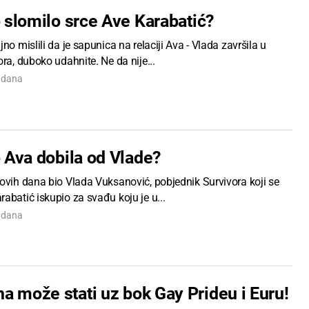
o slomilo srce Ave Karabatić?
jno mislili da je sapunica na relaciji Ava - Vlada završila u
ora, duboko udahnite. Ne da nije...
7 dana
o Ava dobila od Vlade?
 ovih dana bio Vlada Vuksanović, pobjednik Survivora koji se
abatić iskupio za svađu koju je u...
7 dana
a može stati uz bok Gay Prideu i Euru!