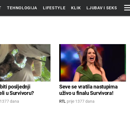
T
TEHNOLOGIJA
LIFESTYLE
KLIK
LJUBAV I SEKS
biti posljednji
Seve se vratila nastupima
eli u Survivoru?
uživo u finalu Survivora!
e 1377 dana
RTL
prije 1377 dana