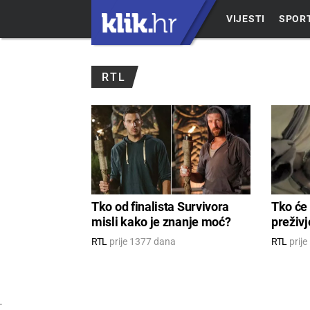
VIJESTI
SPOR
RTL
Tko od finalista Survivora
Tko će 
misli kako je znanje moć?
preživj
RTL
prije 1377 dana
RTL
prij
-