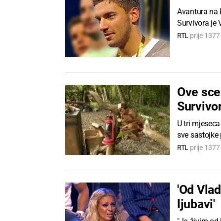
Avantura na K
Survivora je
RTL
prije 137
Ove scen
Survivor
U tri mjeseca
sve sastojke 
RTL
prije 137
'Od Vlad
ljubavi'