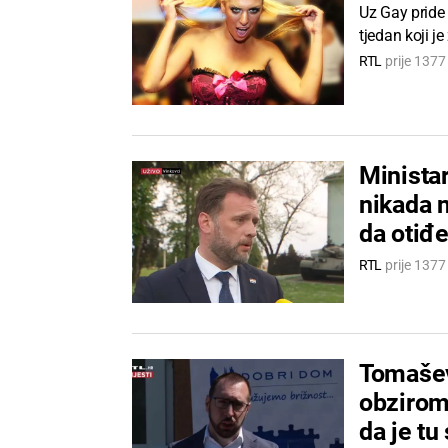
Uz Gay pride
tjedan koji j
RTL
prije 137
Ministar
nikada 
da otiđe
RTL
prije 137
Tomaševi
obzirom
da je tu 