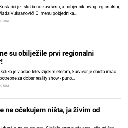
ostarici je i službeno završena, a pobjednik prvog regionalnog
 Vlada Vuksanović! O imenu pobjednika...
7 dana
e su obilježile prvi regionalni
!
 koliko je vladao televizijskim eterom, Survivor je doista imao
potrebne za dobar reality show - puno...
7 dana
e ne očekujem ništa, ja živim od