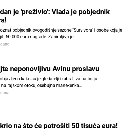
an je 'preživio': Vlada je pobjednik
a!
oznat pobjednik ovogodišnje sezone "Survivora" i osobe koja je
jiti 50.000 eura nagrade. Zanimljivo je...
7 dana
jte neponovljivu Avinu proslavu
objavljeno kako su je gledatelji izabrali za najbolju
cu na rajskom otoku, osebujna manekenka...
7 dana
krio na što će potrošiti 50 tisuća eura!