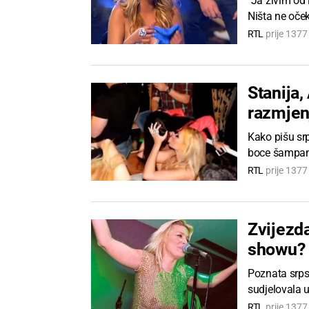
"Ja živim od 
Ništa ne oček
RTL
prije 137
Stanija,
razmjenj
Kako pišu srp
boce šampanj
RTL
prije 137
Zvijezda
showu?
Poznata srpsk
sudjelovala 
RTL
prije 137