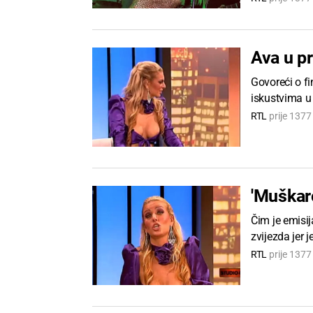
Ava u pr
Govoreći o fi
iskustvima u 
RTL
prije 137
'Muškarc
Čim je emisij
zvijezda jer j
RTL
prije 137