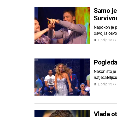
Samo jed
Survivor
Napokon je p
osvojila osvo
RTL
prije 137
Pogleda
Nakon što je 
natjecatelji
RTL
prije 137
Vlada ot